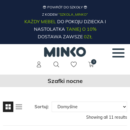
😎 POWRÓT DO SZKOŁY 😎
Z KODEM
“SZKOLA_MINKO”
KAŻDY MEBEL
DO POKOJU DZIECKA I
NASTOLATKA
TANIEJ O 10%
DOSTAWA ZAWSZE
0ZŁ
0
Szafki nocne
Sortuj:
Showing all 11 results