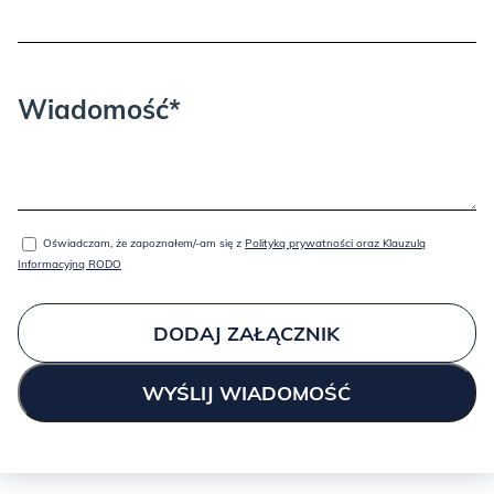
Wiadomość*
GREEN:
Oświadczam, że zapoznałem/-am się z
Polityką prywatności oraz Klauzulą
Informacyjną RODO
KASZMIR:
DODAJ ZAŁĄCZNIK