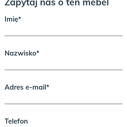
Zapytaj nas o ten mebel
PLUM:
Imię*
Nazwisko*
BLACK:
Adres e-mail*
GOLD:
Telefon