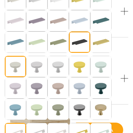
WYBRANY KOLOR:
Beżowy (pasuje do blatu w kolorze “Kaszmir”)
Beżowy (pasuje do blatu w kolorze “Kaszmir”)
WYBIERZ KOLOR NÓŻEK:
WYBIERZ KOLOR NÓŻEK:
Dębowe nogi i czarne druciki
Beżowy (pasuje do blatu w kolorze “Kaszmir”)
Cena wybranej konfiguracji:
DODAJ DO KOSZYKA