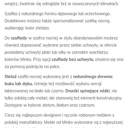
wnętrz, świetnie się odnajdzie też w nowoczesnych klimatach.
Szafka z naturalnego forniru dębowego lub orzechowego.
Dodatkowo możesz także spersonalizować szafkę nocną,
wybierając kolor stelaża.
Do
szuflady
w szafce nocnej w stylu skandynawskim możesz
również dopasować wybrane przez siebie uchwyty, w ofercie
posiadamy uchwyty plain lub silky w szerokim wachlarzu
kolorów Minko. Przy opcji
szuflady bez uchwytu
, otwiera się ona
za pomocą podcięcia na palce.
Stelaż
szafki nocnej wykonany jest z
naturalnego drewna:
buku lub dębu.
Istnieje też możliwość wyboru wersji
lakierowanej na biało lub czarno.
Druciki spinające nóżki
, nie
tylko zdobią cały mebel, ale stanowią też element konstrukcyjny.
Dostępne w kolorze złotym, białym oraz czarnym.
Ciesz się najlepszym designem i ręcznie robionym meblem z
polskiej manufaktury. Meble od Minko wykonane są z najwyższej