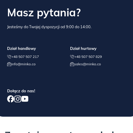
jakością, proszę o kontakt telefoniczny lub mailowy,
Masz pytania?
pomożemy!
Jesteśmy do Twojej dyspozycji od 9:00 do 14:00.
10. GWARANCJA:
DUSTY PINK:
Gwarancja jest udzielana na okres 3 lat od dnia zakupu i
nie obejmuje mechanicznych uszkodzeń mebla
Dział handlowy
Dział hurtowy
wynikających z niewłaściwego użytkowania i konserwacji
produktu, jak i normalnych skutków codziennej eksploatacji.
+48 507 507 217
+48 507 507 829
info@minko.co
sales@minko.co
PISTACHIO:
Dołącz do nas!
Proszę wziąć pod uwagę, że może być
potrzebna dodatkowa osoba przy
wnoszeniu i rozpakowywaniu.