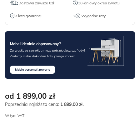
Dostawa zawsze 0zł
30-dniowy okres zwrotu
3 lata gwarancji
Wygodne raty
Mebel idealnie dopasowany?
Za wąski, za szeroki, a może potrzebujesz szuflady?
Zrobimy mebel dokładnie taki, jakiego chcesz.
Meble personalizowane
od 1 899,00
zł
Poprzednia najniższa cena:
1 899,00
zł
.
W tym VAT