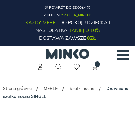
😎 POWRÓT DO SZKOŁY 😎
Z KODEM
“SZKOLA_MINKO”
KAŻDY MEBEL
DO POKOJU DZIECKA I
NASTOLATKA
TANIEJ O 10%
DOSTAWA ZAWSZE
0ZŁ
0
Strona główna
MEBLE
Szafki nocne
Drewniana
/
/
/
szafka nocna SINGLE