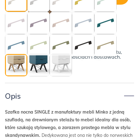
ilość
Drewniana
szafka
nocna
SINGLE
Dębowe nogi i czarne druciki
Poznaj szczegóły
Poniżej przedstawiamy kompletny opis produktu,
wraz z informacjami o płatnościach i dostawach.
Opis
Szafka nocna SINGLE z manufaktury mebli Minko z jedną
szufladą, na drewnianym stelażu to mebel idealny dla osób,
które szukają stylowego, a zarazem prostego mebla w stylu
skandynawskim.
Dedykowana jest ona nie tylko do norweskich