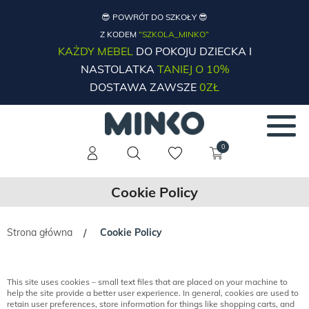
😎 POWRÓT DO SZKOŁY 😎
Z KODEM
“SZKOLA_MINKO”
KAŻDY MEBEL
DO POKOJU DZIECKA I
NASTOLATKA
TANIEJ O 10%
DOSTAWA ZAWSZE
0ZŁ
0
Cookie Policy
Strona główna
Cookie Policy
/
This site uses cookies – small text files that are placed on your machine to
help the site provide a better user experience. In general, cookies are used to
retain user preferences, store information for things like shopping carts, and