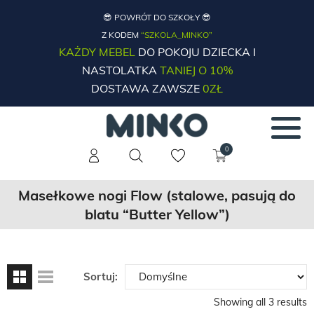
😎 POWRÓT DO SZKOŁY 😎
Z KODEM
“SZKOLA_MINKO”
KAŻDY MEBEL
DO POKOJU DZIECKA I
NASTOLATKA
TANIEJ O 10%
DOSTAWA ZAWSZE
0ZŁ
0
Masełkowe nogi Flow (stalowe, pasują do
blatu “Butter Yellow”)
Sortuj:
Showing all 3 results