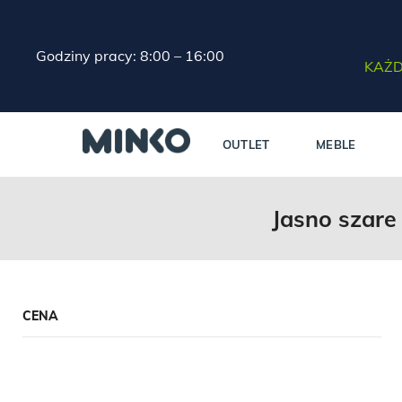
Godziny pracy: 8:00 – 16:00
KAŻD
OUTLET
MEBLE
Jasno szare
CENA