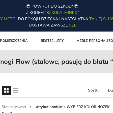
😎 POWRÓT DO SZKOŁY 😎
Z KODEM
“SZKOLA_MINKO”
Y MEBEL
DO POKOJU DZIECKA I NASTOLATKA
TANIEJ O 1
DOSTAWA ZAWSZE
0ZŁ
POMIESZCZENIA
BESTSELLERY
MEBLE PERSONALIZ
 nogi Flow (stalowe, pasują do blatu “
Sortuj:
Strona główna
Atrybut produktu: WYBIERZ KOLOR NÓŻEK:
/