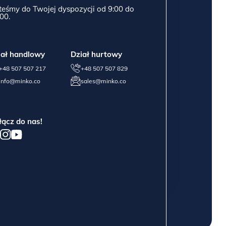
teśmy do Twojej dyspozycji od 9:00 do
00.
iał handlowy
Dział hurtowy
+48 507 507 217
+48 507 507 829
info@minko.co
sales@minko.co
łącz do nas!