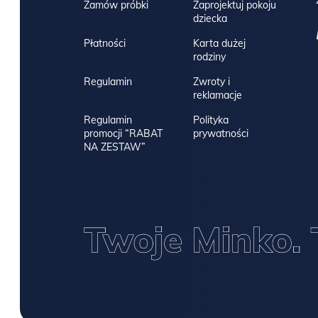
Zamów próbki
Zaprojektuj pokoju
dziecka
Płatności
Karta dużej
rodziny
Regulamin
Zwroty i
reklamacje
Regulamin
Polityka
promocji “RABAT
prywatności
NA ZESTAW”