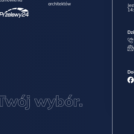
architektów
Jes
14:
Dz
Do