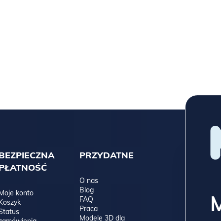
BEZPIECZNA
PRZYDATNE
PŁATNOŚĆ
O nas
Blog
Moje konto
FAQ
Koszyk
Praca
Status
Modele 3D dla
zamówienia