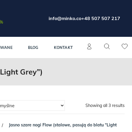
info@minko.co
+48 507 507 217
0%
OWANE
BLOG
KONTAKT
Light Grey”)
Showing all 3 results
Jasno szare nogi Flow (stalowe, pasują do blatu “Light
/