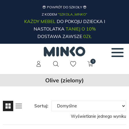
😎 POWRÓT DO SZKOŁY 😎
Z KODEM
“SZKOLA_MINKO”
KAŻDY MEBEL
DO POKOJU DZIECKA I
NASTOLATKA
TANIEJ O 10%
DOSTAWA ZAWSZE
0ZŁ
0
Olive (zielony)
Sortuj:
Wyświetlanie jednego wyniku