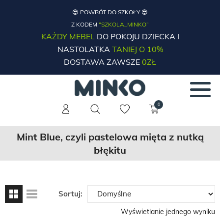
😎 POWRÓT DO SZKOŁY 😎
Z KODEM
“SZKOLA_MINKO”
KAŻDY MEBEL
DO POKOJU DZIECKA I
NASTOLATKA
TANIEJ O 10%
DOSTAWA ZAWSZE
0ZŁ
0
Mint Blue, czyli pastelowa mięta z nutką
błękitu
Sortuj:
Wyświetlanie jednego wyniku