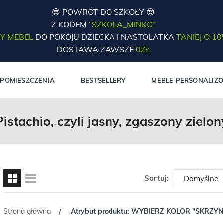
😎 POWRÓT DO SZKOŁY 😎
Z KODEM
“SZKOLA_MINKO”
Y MEBEL
DO POKOJU DZIECKA I NASTOLATKA
TANIEJ O 1
DOSTAWA ZAWSZE
0ZŁ
POMIESZCZENIA
BESTSELLERY
MEBLE PERSONALIZ
Pistachio, czyli jasny, zgaszony zielon
Sortuj:
Strona główna
Atrybut produktu: WYBIERZ KOLOR "SKRZY
/