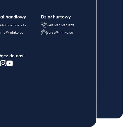
iał handlowy
Dział hurtowy
+48 507 507 217
+48 507 507 829
info@minko.co
sales@minko.co
łącz do nas!