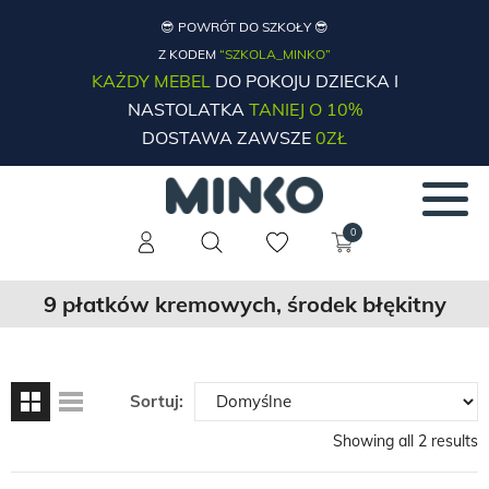
😎 POWRÓT DO SZKOŁY 😎
Z KODEM
“SZKOLA_MINKO”
KAŻDY MEBEL
DO POKOJU DZIECKA I
NASTOLATKA
TANIEJ O 10%
DOSTAWA ZAWSZE
0ZŁ
0
9 płatków kremowych, środek błękitny
Sortuj:
Showing all 2 results