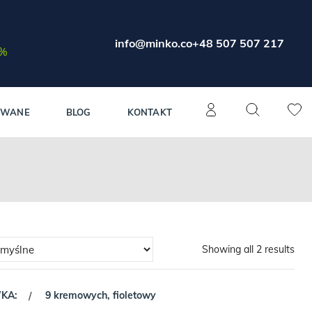
info@minko.co
+48 507 507 217
0%
OWANE
BLOG
KONTAKT
Showing all 2 results
WKA:
9 kremowych, fioletowy
/