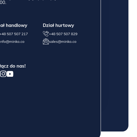
00.
iał handlowy
Dział hurtowy
+48 507 507 217
+48 507 507 829
info@minko.co
sales@minko.co
łącz do nas!