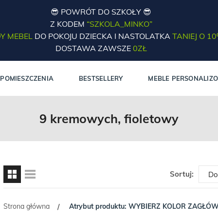
😎 POWRÓT DO SZKOŁY 😎
Z KODEM
“SZKOLA_MINKO”
Y MEBEL
DO POKOJU DZIECKA I NASTOLATKA
TANIEJ O 1
DOSTAWA ZAWSZE
0ZŁ
POMIESZCZENIA
BESTSELLERY
MEBLE PERSONALIZ
9 kremowych, fioletowy
Sortuj:
Strona główna
Atrybut produktu: WYBIERZ KOLOR ZAGŁÓ
/