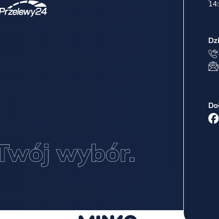
14:
Dz
Do