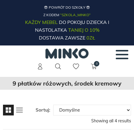
😎 POWRÓT DO SZKOŁY 😎
Z KODEM
“SZKOLA_MINKO”
KAŻDY MEBEL
DO POKOJU DZIECKA I
NASTOLATKA
TANIEJ O 10%
DOSTAWA ZAWSZE
0ZŁ
0
9 płatków różowych, środek kremowy
Sortuj:
Showing all 4 results