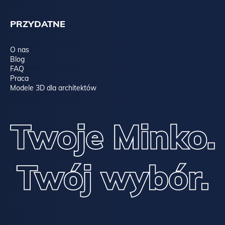
PRZYDATNE
O nas
Blog
FAQ
Praca
Modele 3D dla architektów