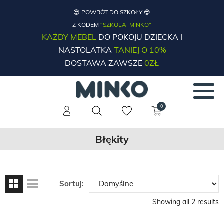
😎 POWRÓT DO SZKOŁY 😎
Z KODEM
“SZKOLA_MINKO”
KAŻDY MEBEL
DO POKOJU DZIECKA I
NASTOLATKA
TANIEJ O 10%
DOSTAWA ZAWSZE
0ZŁ
0
Błękity
Sortuj:
Showing all 2 results