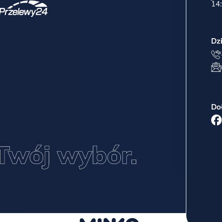
14:
Dz
Do