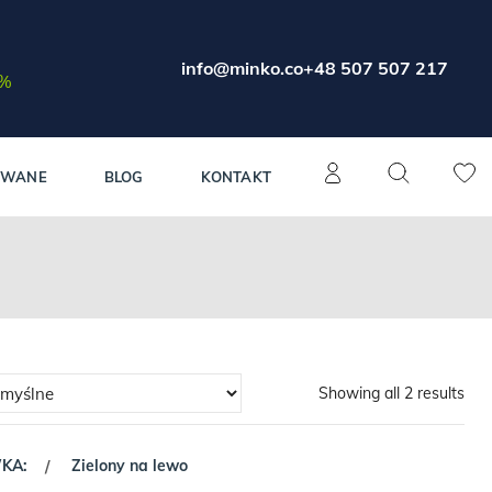
info@minko.co
+48 507 507 217
0%
OWANE
BLOG
KONTAKT
Showing all 2 results
WKA:
Zielony na lewo
/