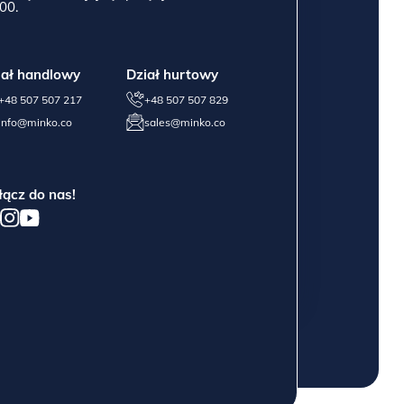
00.
iał handlowy
Dział hurtowy
+48 507 507 217
+48 507 507 829
info@minko.co
sales@minko.co
łącz do nas!