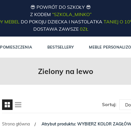
😎 POWRÓT DO SZKOŁY 😎
Z KODEM
“SZKOLA_MINKO”
Y MEBEL
DO POKOJU DZIECKA I NASTOLATKA
TANIEJ O 1
DOSTAWA ZAWSZE
0ZŁ
POMIESZCZENIA
BESTSELLERY
MEBLE PERSONALIZ
Zielony na lewo
Sortuj:
Strona główna
Atrybut produktu: WYBIERZ KOLOR ZAGŁÓ
/