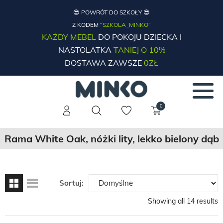
😎 POWRÓT DO SZKOŁY 😎
Z KODEM
“SZKOLA_MINKO”
KAŻDY MEBEL
DO POKOJU DZIECKA I
NASTOLATKA
TANIEJ O 10%
DOSTAWA ZAWSZE
0ZŁ
0
Rama White Oak, nóżki lity, lekko bielony dąb
Sortuj:
Showing all 14 results