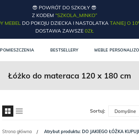
😎 POWRÓT DO SZKOŁY 😎
Z KODEM
“SZKOLA_MINKO”
Y MEBEL
DO POKOJU DZIECKA I NASTOLATKA
TANIEJ O 1
DOSTAWA ZAWSZE
0ZŁ
POMIESZCZENIA
BESTSELLERY
MEBLE PERSONALIZ
Łóżko do materaca 120 x 180 cm
Sortuj:
Strona główna
Atrybut produktu: DO JAKIEGO ŁÓŻKA KUPU
/