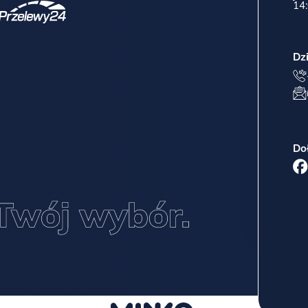
14:
Dz
Do