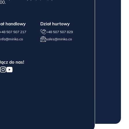
00.
iał handlowy
Dział hurtowy
+48 507 507 217
+48 507 507 829
info@minko.co
sales@minko.co
łącz do nas!