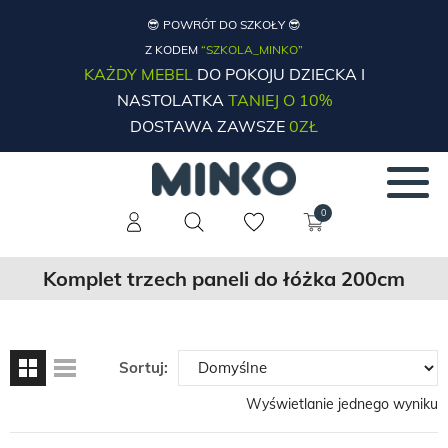
😎 POWRÓT DO SZKOŁY 😎
Z KODEM
“SZKOLA_MINKO”
KAŻDY MEBEL
DO POKOJU DZIECKA I
NASTOLATKA
TANIEJ O 10%
DOSTAWA ZAWSZE
0ZŁ
0
Komplet trzech paneli do łóżka 200cm
Sortuj:
Wyświetlanie jednego wyniku