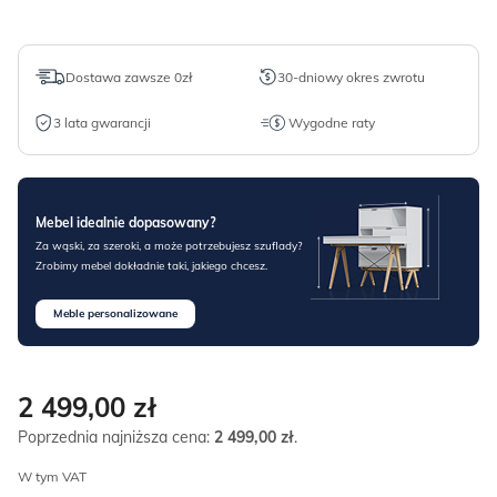
Dostawa zawsze 0zł
30-dniowy okres zwrotu
3 lata gwarancji
Wygodne raty
Mebel idealnie dopasowany?
Za wąski, za szeroki, a może potrzebujesz szuflady?
Zrobimy mebel dokładnie taki, jakiego chcesz.
Meble personalizowane
2 499,00
zł
Poprzednia najniższa cena:
2 499,00
zł
.
W tym VAT