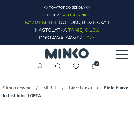
😎 POWRÓT DO SZKOŁY 😎
Z KODEM
“SZKOLA_MINKO”
KAŻDY MEBEL
DO POKOJU DZIECKA I
NASTOLATKA
TANIEJ O 10%
DOSTAWA ZAWSZE
0ZŁ
0
Strona główna
MEBLE
Białe biurka
Białe biurko
/
/
/
industrialne LOFTA