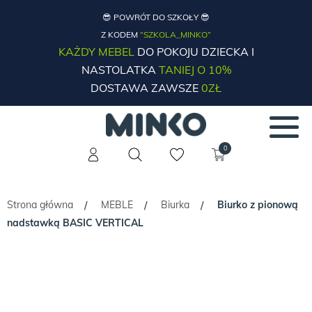
😎 POWRÓT DO SZKOŁY 😎
Z KODEM
“SZKOLA_MINKO”
KAŻDY MEBEL
DO POKOJU DZIECKA I
NASTOLATKA
TANIEJ O 10%
DOSTAWA ZAWSZE
0ZŁ
0
Strona główna
MEBLE
Biurka
Biurko z pionową
/
/
/
nadstawką BASIC VERTICAL