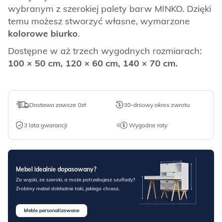
wybranym z szerokiej palety barw MINKO. Dzięki
temu możesz stworzyć własne, wymarzone
kolorowe biurko
.
Dostępne w aż trzech wygodnych rozmiarach:
100 × 50 cm, 120 × 60 cm, 140 × 70 cm.
Dostawa zawsze 0zł
30-dniowy okres zwrotu
3 lata gwarancji
Wygodne raty
Mebel idealnie dopasowany?
Za wąski, za szeroki, a może potrzebujesz szuflady?
Zrobimy mebel dokładnie taki, jakiego chcesz.
Meble personalizowane