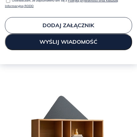
Oświadczam, że zapoznałem/-am się z
Polityką prywatności oraz Klauzulą
Informacyjną RODO
DODAJ ZAŁĄCZNIK