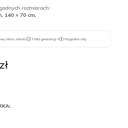
godnych rozmiarach:
m, 140 × 70 cm.
owy okres zwrotu
3 lata gwarancji
Wygodne raty
zł
.
RKA: