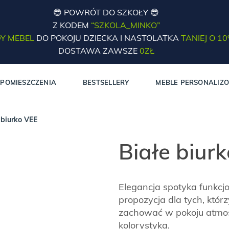
😎 POWRÓT DO SZKOŁY 😎
Z KODEM
“SZKOLA_MINKO”
Y MEBEL
DO POKOJU DZIECKA I NASTOLATKA
TANIEJ O 1
DOSTAWA ZAWSZE
0ZŁ
POMIESZCZENIA
BESTSELLERY
MEBLE PERSONALIZ
 biurko VEE
Białe biur
Elegancja spotyka funkcjo
propozycja dla tych, któr
zachować w pokoju atmosf
kolorystyka.