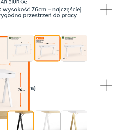
AR BIURKA:
x wysokość 76cm – najczęściej
ygodna przestrzeń do pracy
:
 NÓŻEK:
VEE (stalowe)