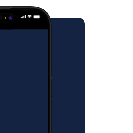
e i wadze = zapewnić kurierowi
od główne, zewnętrzne drzwi
zapobiec przewróceniu się tego mebla,
d drzwi klatki schodowej (jeśli
wala na dogodny dojazd autem
ebna dodatkowa osoba przy
zpakowywaniu.
 do uszkodzenia mebla i obrażeń
ER WNOSI
NIE DO
EGO LOKALU?
i paczki za drzwi budynku
, więc
zebna dodatkowa osoba przy
ozpakowywaniu.
się z paczką stojącą na wózku
y ma swoje ograniczenia.