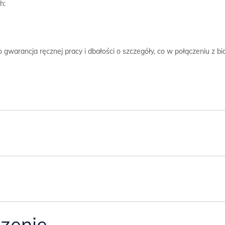
h:
o gwarancja ręcznej pracy i dbałości o szczegóły, co w połączeniu z 
ka*
:
 szerokości 100cm:
wierane za pomocą podcięcia na palce pod blatem.
zenie