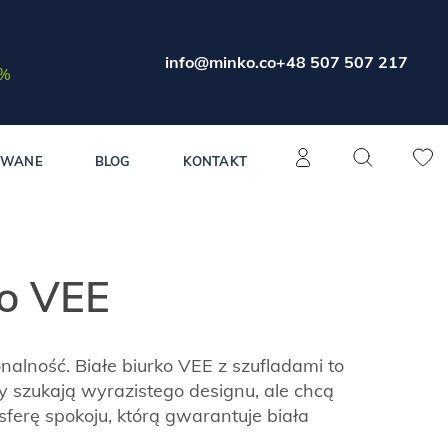
info@minko.co
+48 507 507 217
0%
OWANE
BLOG
KONTAKT
ko VEE
nalność. Białe biurko VEE z szufladami to
zy szukają wyrazistego designu, ale chcą
erę spokoju, którą gwarantuje biała