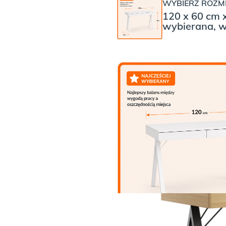
WYBIERZ ROZMI
120 x 60 cm 
wybierana, w
WYBIERZ KOLOR NÓŻEK
WYBIERZ KOLOR
Czarne nogi 