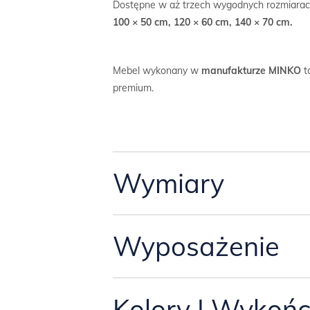
Dostępne w aż trzech wygodnych rozmiarac
100 × 50 cm, 120 × 60 cm, 140 × 70 cm.
Mebel wykonany w
manufakturze MINKO
t
premium.
Wymiary
Przyjęliśmy trzy standardowe
Wyposażenie
wymiary biur
Tutaj znajdziesz dokładne wymiary biurka o
Biurko jest wyposażone w dwie szuflady, ot
Kolory I Wykońc