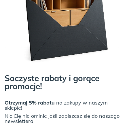
JUNGLE:
LIGHT GREY:
Soczyste rabaty i gorące
promocje!
Otrzymaj 5% rabatu
na zakupy w naszym
sklepie!
Nic Cię nie ominie jeśli zapiszesz się do naszego
Spójrz niżej na wszystkie możliwości, które dajemy przy meblach
newslettera.
z „typowej” oferty,
a jeśli to nadal mało, napisz do
NAS