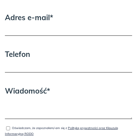
nie podlegają reklamacji.
Adres e-mail*
Proszę wziąć pod uwagę, że może być
Telefon
GOLD:
potrzebna dodatkowa osoba przy
wnoszeniu i rozpakowywaniu.
Wiadomość*
GREEN:
Oświadczam, że zapoznałem/-am się z
Polityką prywatności oraz Klauzulą
Informacyjną RODO