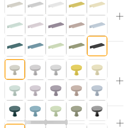
WYBRANY KOLOR:
Beżowy (pasuje do blatu w kolorze “Kaszmir”)
Beżowy (pasuje do blatu w kolorze “Kaszmir”)
WYBIERZ KOLOR NÓŻEK:
WYBIERZ KOLOR NÓŻEK:
Bukowe nogi i czarne druciki
Beżowy (pasuje do blatu w kolorze “Kaszmir”)
Kolor SOFTY
BEZ SOFTY