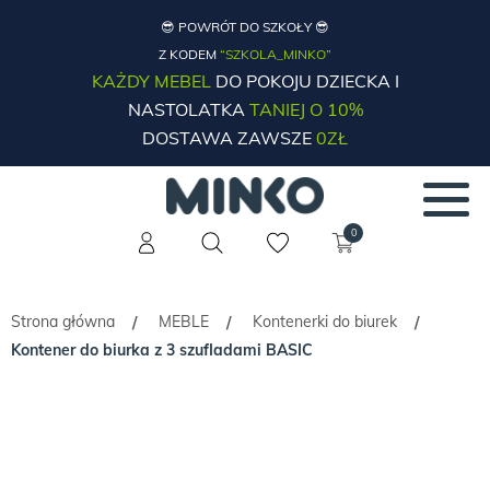
😎 POWRÓT DO SZKOŁY 😎
Z KODEM
“SZKOLA_MINKO”
KAŻDY MEBEL
DO POKOJU DZIECKA I
NASTOLATKA
TANIEJ O 10%
DOSTAWA ZAWSZE
0ZŁ
0
Strona główna
MEBLE
Kontenerki do biurek
/
/
/
Kontener do biurka z 3 szufladami BASIC