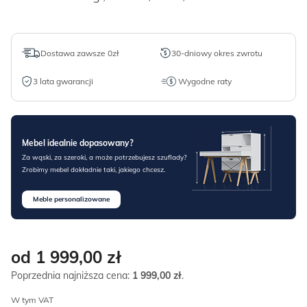
Dostawa zawsze 0zł
30-dniowy okres zwrotu
3 lata gwarancji
Wygodne raty
Mebel idealnie dopasowany?
Za wąski, za szeroki, a może potrzebujesz szuflady?
Zrobimy mebel dokładnie taki, jakiego chcesz.
Meble personalizowane
od 1 999,00
zł
Poprzednia najniższa cena:
1 999,00
zł
.
W tym VAT