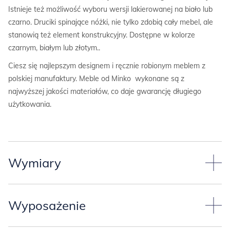
Istnieje też możliwość wyboru wersji lakierowanej na biało lub
czarno. Druciki spinające nóżki, nie tylko zdobią cały mebel, ale
stanowią też element konstrukcyjny. Dostępne w kolorze
czarnym, białym lub złotym..
Ciesz się najlepszym designem i ręcznie robionym meblem z
polskiej manufaktury. Meble od Minko wykonane są z
najwyższej jakości materiałów, co daje gwarancję długiego
użytkowania.
Wymiary
Przyjęliśmy dwa standardowe
wymiary kontenera*
(każdy
rozmiar może tworzyć komplet z biurkiem MINKO):
Wyposażenie
szerokość 50,4 cm,