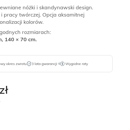
drewniane nóżki i skandynawski design.
i pracy twórczej. Opcja aksamitnej
nalizacji kolorów.
godnych rozmiarach:
m, 140 × 70 cm.
owy okres zwrotu
3 lata gwarancji
Wygodne raty
zł
.