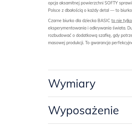
opcja aksamitnej powierzchni SOFTY sprawia
Polsce z dbałością o każdy detal — to biurko
Czarne biurko dla dziecka BASIC
to nie tyl
eksperymentowania i odkrywania świata. Duży
rozbudować o dodatkową szafkę, gdy potrzeb
masowej produkcji. To gwarancja perfekcyjne
Wymiary
Przyjęliśmy trzy standardowe
Wyposażenie
wymiary biur
Tutaj znajdziesz dokładne wymiary biurka o