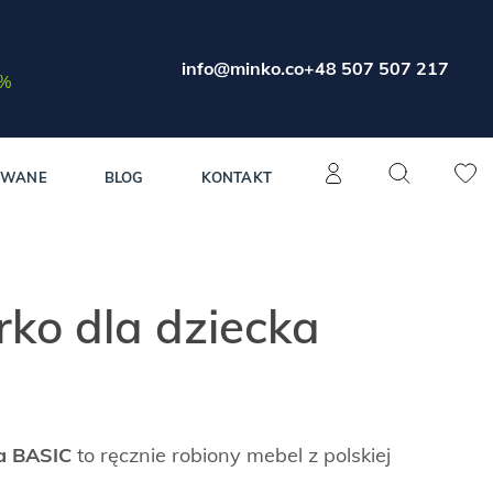
info@minko.co
+48 507 507 217
0%
OWANE
BLOG
KONTAKT
rko dla dziecka
ka BASIC
to ręcznie robiony mebel z polskiej