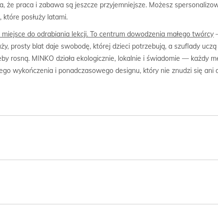
, że praca i zabawa są jeszcze przyjemniejsze. Możesz spersonalizo
, które posłuży latami.
ko miejsce do odrabiania lekcji. To centrum dowodzenia małego twórcy
—
, prosty blat daje swobodę, której dzieci potrzebują, a szuflady ucz
y rosną. MINKO działa ekologicznie, lokalnie i świadomie — każdy m
go wykończenia i ponadczasowego designu, który nie znudzi się ani d
ka*.
 szerokości 100cm: