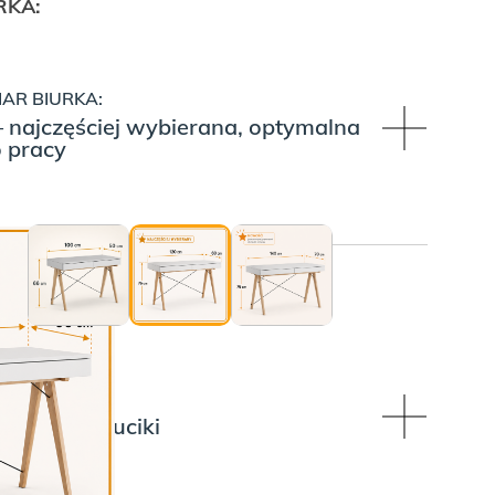
RKA:
AR BIURKA:
– najczęściej wybierana, optymalna
o pracy
:
 NÓŻEK:
 czarne druciki