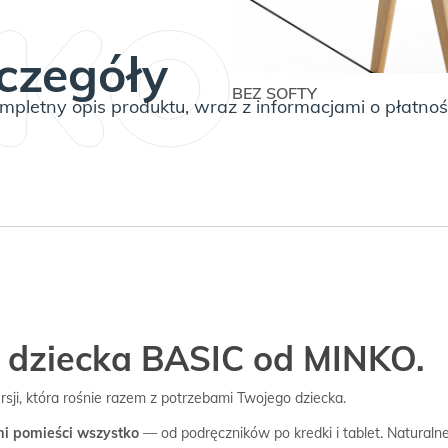
BASIC
czegóły
BEZ SOFTY
pletny opis produktu, wraz z informacjami o płatnoś
a dziecka BASIC od MINKO.
ji, która rośnie razem z potrzebami Twojego dziecka.
mi pomieści wszystko
— od podręczników po kredki i tablet. Naturaln