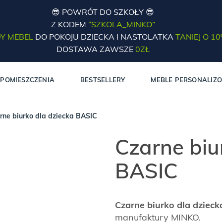
😎 POWRÓT DO SZKOŁY 😎
Z KODEM
“SZKOLA_MINKO”
Y MEBEL
DO POKOJU DZIECKA I NASTOLATKA
TANIEJ O 1
DOSTAWA ZAWSZE
0ZŁ
POMIESZCZENIA
BESTSELLERY
MEBLE PERSONALIZ
rne biurko dla dziecka BASIC
Czarne biu
BASIC
Czarne biurko dla dziec
manufaktury MINKO.