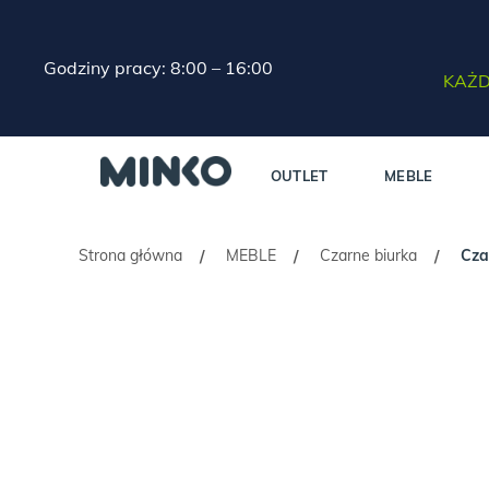
Godziny pracy: 8:00 – 16:00
KAŻD
OUTLET
MEBLE
Strona główna
MEBLE
Czarne biurka
Cza
/
/
/