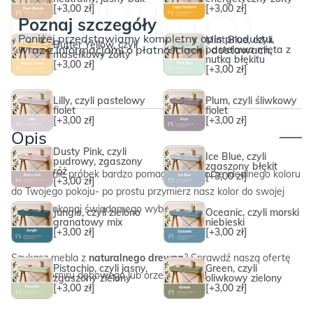
[+3,00 zł]
[+3,00 zł]
Poznaj szczegóły
Poniżej przedstawiamy kompletny opis produktu,
Mint Blue, czyli
Butter Yellow, czyli
wraz z informacjami o płatnościach i dostawach.
pastelowa mięta z
masełkowy żółty
nutką błękitu
[+3,00 zł]
[+3,00 zł]
Lilly, czyli pastelowy
Plum, czyli śliwkowy
fiolet
fiolet
[+3,00 zł]
[+3,00 zł]
Opis
Dusty Pink, czyli
Ice Blue, czyli
pudrowy, zgaszony
zgaszony błękit
róż
Zamówienie próbek bardzo pomaga w wyborze idealnego koloru
[+3,00 zł]
[+3,00 zł]
do Twojego pokoju- po prostu przymierz nasz kolor do swojej
ściany i dokonaj świadomego wyboru.
Jungle, czyli zielono
Oceanic, czyli morski
granatowy mix
niebieski
[+3,00 zł]
[+3,00 zł]
Szukasz mebla z
naturalnego drewna
? Sprawdź naszą ofertę
Pistachio, czyli jasny,
Green, czyli
mebli z forniru dębowego lub orzechowego!
zgaszony zielony
oliwkowy zielony
[+3,00 zł]
[+3,00 zł]