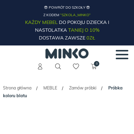
😎 POWRÓT DO SZKOŁY 😎
Z KODEM
“SZKOLA_MINKO”
KAŻDY MEBEL
DO POKOJU DZIECKA I
NASTOLATKA
TANIEJ O 10%
DOSTAWA ZAWSZE
0ZŁ
0
Strona główna
MEBLE
Zamów próbki
Próbka
/
/
/
koloru blatu