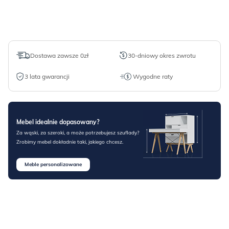
Dostawa zawsze 0zł
30-dniowy okres zwrotu
3 lata gwarancji
Wygodne raty
Mebel idealnie dopasowany?
Za wąski, za szeroki, a może potrzebujesz szuflady?
Zrobimy mebel dokładnie taki, jakiego chcesz.
Meble personalizowane