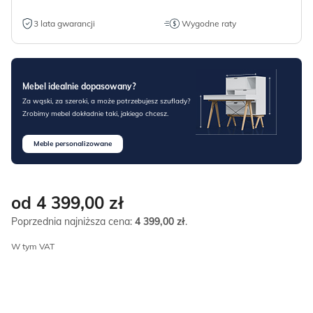
3 lata gwarancji
Wygodne raty
Mebel idealnie dopasowany?
Za wąski, za szeroki, a może potrzebujesz szuflady?
Zrobimy mebel dokładnie taki, jakiego chcesz.
Meble personalizowane
od 4 399,00
zł
Poprzednia najniższa cena:
4 399,00
zł
.
W tym VAT