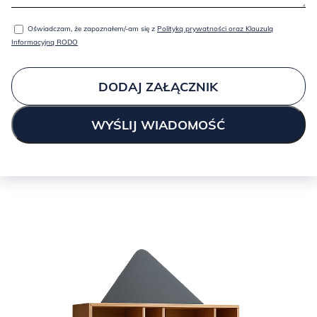
Oświadczam, że zapoznałem/-am się z
Polityką prywatności oraz Klauzulą
Informacyjną RODO
DODAJ ZAŁĄCZNIK
Spójrz na porównanie forniru dębowego z dwóch partii: