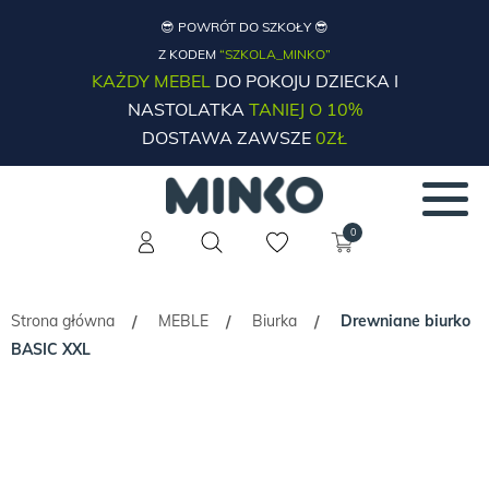
😎 POWRÓT DO SZKOŁY 😎
Z KODEM
“SZKOLA_MINKO”
KAŻDY MEBEL
DO POKOJU DZIECKA I
NASTOLATKA
TANIEJ O 10%
DOSTAWA ZAWSZE
0ZŁ
0
Strona główna
MEBLE
Biurka
Drewniane biurko
/
/
/
BASIC XXL