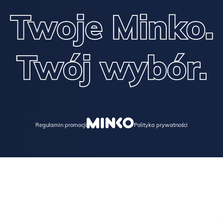
JAK ZABEZPIECZAMY FORNIR I JAK O NIEGO DBAĆ W
DOMU?
Powierzchnia mebla jest lakierowana w profesjonalnej lakierni,
lakierem otwarto porowym, co daje maksymalne wrażenie
naturalności.
Powierzchnia jest trwała i odporna na codzienne użytkowanie,
Regulamin promocji
Polityka prywatności
ale zalecamy stosowanie podkładek na kubki, szklanki, wazony i
inne ceramiczne przedmioty, które mogą zarysować
powierzchnię.
Bezwzględnie zabrania się stawiania na blacie przedmiotów
gorących i skrajnie zimnych, a także przedmiotów
nagrzewających się, jak na przykład laptop, żelazko.
Bezwzględnie nie należy narażać mebli na kontakt z wodą i