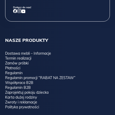
Dołącz do nas!
NASZE PRODUKTY
Dostawa mebli – Informacje
Termin realizacji
Zamów próbki
Płatności
Regulamin
Regulamin promocji “RABAT NA ZESTAW”
Spójrz na porównanie forniru dębowego z dwóch partii:
Współpraca B2B
Regulamin B2B
Zaprojektuj pokoju dziecka
Karta dużej rodziny
Zwroty i reklamacje
Polityka prywatności