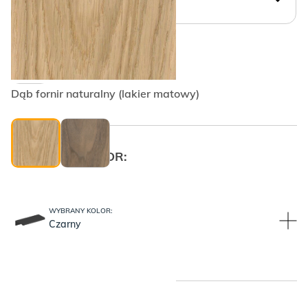
WYBIERZ KSZTAŁT UCHWYTU:
Krawędziowy PLAIN
Dąb fornir naturalny (lakier matowy)
WYBRANY KOLOR:
WYBRANY KOLOR:
Czarny