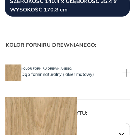
SZEROKOŚĆ 140.4 x GŁĘBOKOŚĆ 35.4 x
WYSOKOŚĆ 170.8 cm
KOLOR FORNIRU DREWNIANEGO:
KOLOR FORNIRU DREWNIANEGO:
Dąb fornir naturalny (lakier matowy)
WYBIERZ KSZTAŁT UCHWYTU: