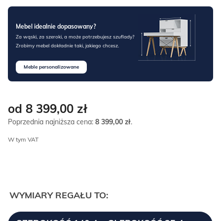
Mebel idealnie dopasowany?
Za wąski, za szeroki, a może potrzebujesz szuflady?
Zrobimy mebel dokładnie taki, jakiego chcesz.
Meble personalizowane
od 8 399,00
zł
Poprzednia najniższa cena:
8 399,00
zł
.
W tym VAT
WYMIARY REGAŁU TO: