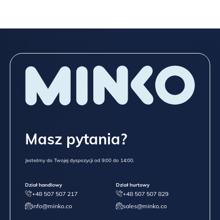
pamiętać, że jest
to tylko przykład jednej z wielu możliwości
końcowego wyglądu mebla
– ponieważ każda nowa partia
forniru ma swoje unikatowe cechy.
Spójrz na porównanie forniru orzechowego z dwóch partii:
Masz pytania?
Jesteśmy do Twojej dyspozycji od 9:00 do 14:00.
Dział handlowy
Dział hurtowy
+48 507 507 217
+48 507 507 829
info@minko.co
sales@minko.co