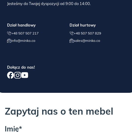
Jesteśmy do Twojej dyspozycji od 9:00 do 14:00.
wynikających z niewłaściwego użytkowania i konserwacji
produktu, jak i normalnych skutków codziennej eksploatacji.
Dział handlowy
Dział hurtowy
+48 507 507 217
+48 507 507 829
info@minko.co
sales@minko.co
PLUM:
Proszę wziąć pod uwagę, że może być
potrzebna dodatkowa osoba przy
Dołącz do nas!
wnoszeniu i rozpakowywaniu.
BLACK:
Zapytaj nas o ten mebel
Imię*