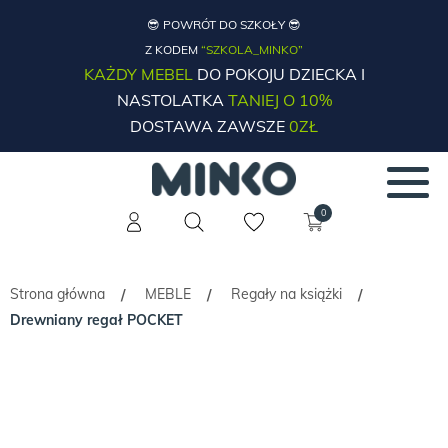
😎 POWRÓT DO SZKOŁY 😎
Z KODEM
“SZKOLA_MINKO”
KAŻDY MEBEL
DO POKOJU DZIECKA I
NASTOLATKA
TANIEJ O 10%
DOSTAWA ZAWSZE
0ZŁ
0
Strona główna
MEBLE
Regały na książki
/
/
/
Drewniany regał POCKET