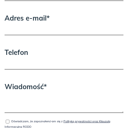
GOLD:
Adres e-mail*
Proszę wziąć pod uwagę, że może być
potrzebna dodatkowa osoba przy
wnoszeniu i rozpakowywaniu.
Telefon
GREEN:
Wiadomość*
KASZMIR:
Oświadczam, że zapoznałem/-am się z
Polityką prywatności oraz Klauzulą
Informacyjną RODO