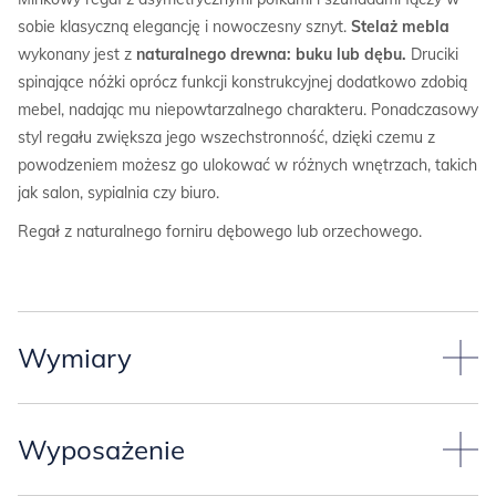
sobie klasyczną elegancję i nowoczesny sznyt.
Stelaż mebla
wykonany jest z
naturalnego drewna: buku lub dębu.
Druciki
spinające nóżki oprócz funkcji konstrukcyjnej dodatkowo zdobią
mebel, nadając mu niepowtarzalnego charakteru. Ponadczasowy
styl regału zwiększa jego wszechstronność, dzięki czemu z
powodzeniem możesz go ulokować w różnych wnętrzach, takich
jak salon, sypialnia czy biuro.
Regał z naturalnego forniru dębowego lub orzechowego.
Wymiary
Standardowy wymiar regału:
Wyposażenie
-szerokość 140.4 cm,
-głębokość 35.2 cm,