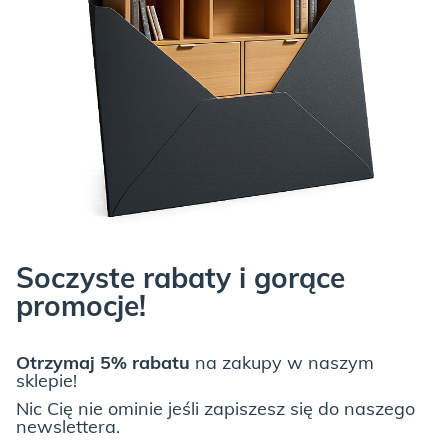
LIGHT GREY:
Soczyste rabaty i gorące
CZYM JEST FORNIR*?
promocje!
Fornir to idealne rozwiązanie dla wielbicieli drewnianych mebli,
który ze względu na swoją “elastyczność”, pozwala na
Otrzymaj 5% rabatu
na zakupy w naszym
spełnienie niemal każdego marzenia w projektowaniu wnętrz.
sklepie!
Można z niego budować meble o różnych odcieniach drewna,
Nic Cię nie ominie jeśli zapiszesz się do naszego
dekoracyjne wzory na frontach, a także skomplikowane kształty
newslettera.
mebli, na przykład zaokrąglone formy.