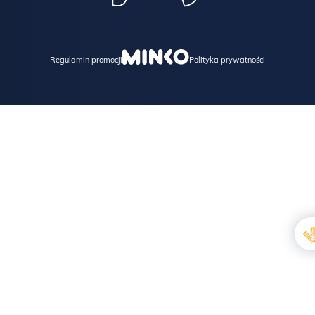
Regulamin promocji
Polityka prywatności
JAK ZABEZPIECZAMY FORNIR I JAK O NIEGO DBAĆ W
DOMU?
Powierzchnia mebla jest lakierowana w profesjonalnej lakierni,
lakierem otwarto porowym, co daje maksymalne wrażenie
naturalności.
Powierzchnia jest trwała i odporna na codzienne użytkowanie,
ale zalecamy stosowanie podkładek na kubki, szklanki, wazony i
inne ceramiczne przedmioty, które mogą zarysować
powierzchnię.
Bezwzględnie zabrania się stawiania na blacie przedmiotów
gorących i skrajnie zimnych, a także przedmiotów
nagrzewających się, jak na przykład laptop, żelazko.