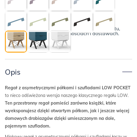
LOW
POCKET
Dębowe nogi i czarne druciki
Poznaj szczegóły
Poniżej przedstawiamy kompletny opis produktu,
wraz z informacjami o płatnościach i dostawach.
Opis
Regał z asymetrycznymi półkami i szufladami LOW POCKET
to nieco odświeżona wersja naszego klasycznego regału LOW.
Ten przestronny regał pomieści zarówno książki, które
wyeksponujesz dzięki otwartym półkom, jak i jeszcze więcej
domowych drobiazgów dzięki umieszczonym na dole,
pojemnym szufladom.
Minkowy regał z asymetrycznymi półkami i szufladami łączy w