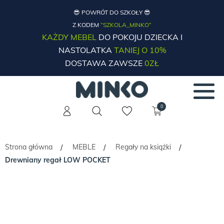
😎 POWRÓT DO SZKOŁY 😎
Z KODEM
“SZKOLA_MINKO”
KAŻDY MEBEL
DO POKOJU DZIECKA I
NASTOLATKA
TANIEJ O 10%
DOSTAWA ZAWSZE
0ZŁ
0
Strona główna
MEBLE
Regały na książki
/
/
/
Drewniany regał LOW POCKET