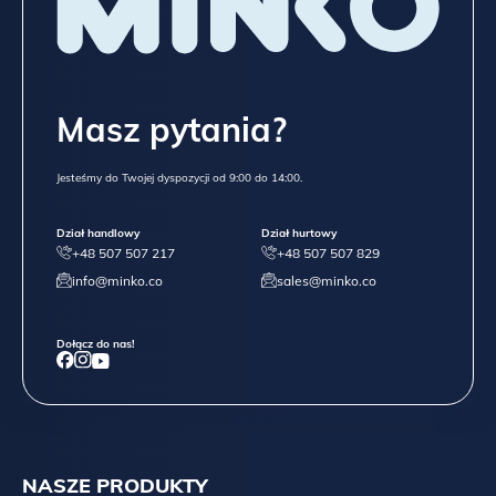
końcowego wyglądu mebla
– ponieważ każda nowa partia
forniru ma swoje unikatowe cechy.
Spójrz na porównanie forniru orzechowego z dwóch partii:
Masz pytania?
Jesteśmy do Twojej dyspozycji od 9:00 do 14:00.
Dział handlowy
Dział hurtowy
+48 507 507 217
+48 507 507 829
info@minko.co
sales@minko.co
Dołącz do nas!
NASZE PRODUKTY