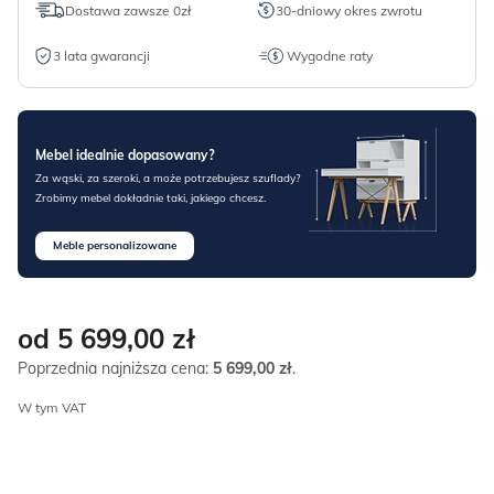
Dostawa zawsze 0zł
30-dniowy okres zwrotu
3 lata gwarancji
Wygodne raty
Mebel idealnie dopasowany?
Za wąski, za szeroki, a może potrzebujesz szuflady?
Zrobimy mebel dokładnie taki, jakiego chcesz.
Meble personalizowane
od 5 699,00
zł
Poprzednia najniższa cena:
5 699,00
zł
.
W tym VAT