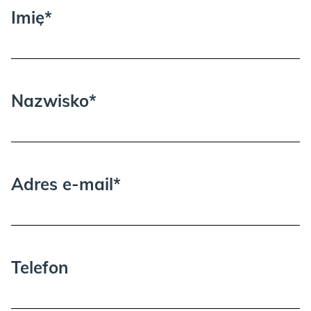
Imię*
Proszę wziąć pod uwagę, że może być
potrzebna dodatkowa osoba przy
wnoszeniu i rozpakowywaniu.
Nazwisko*
TAUPE:
Adres e-mail*
BLACK:
Telefon