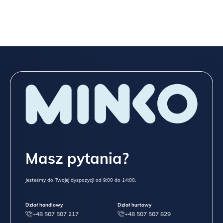
Spójrz niżej na wszystkie możliwości, które dajemy przy meblach
z „typowej” oferty,
a jeśli to nadal mało, napisz do
NAS
TUTAJ
!
Masz pytania?
Jesteśmy do Twojej dyspozycji od 9:00 do 14:00.
Dział handlowy
Dział hurtowy
+48 507 507 217
+48 507 507 829