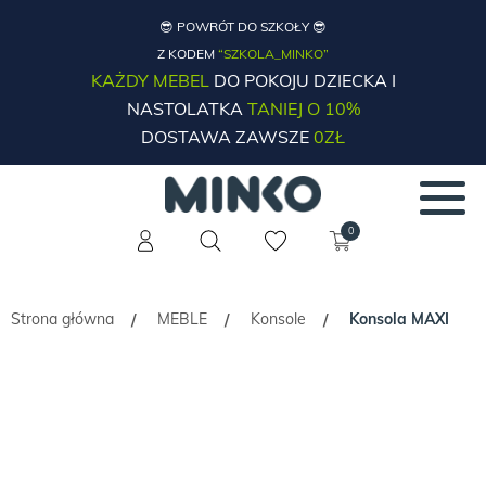
😎 POWRÓT DO SZKOŁY 😎
Z KODEM
“SZKOLA_MINKO”
KAŻDY MEBEL
DO POKOJU DZIECKA I
NASTOLATKA
TANIEJ O 10%
DOSTAWA ZAWSZE
0ZŁ
0
Strona główna
MEBLE
Konsole
Konsola MAXI
/
/
/