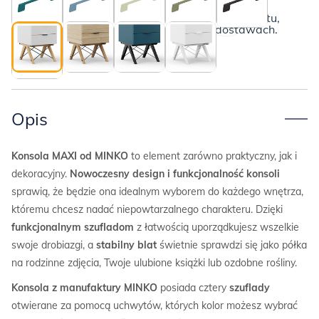
Poznaj szczegóły
Poniżej przedstawiamy kompletny opis produktu,
wraz z informacjami o płatnościach i dostawach.
Opis
Konsola MAXI od MINKO
to element zarówno praktyczny, jak i
dekoracyjny.
Nowoczesny design i funkcjonalność konsoli
sprawią, że będzie ona idealnym wyborem do każdego wnętrza,
któremu chcesz nadać niepowtarzalnego charakteru. Dzięki
funkcjonalnym szufladom
z łatwością uporządkujesz wszelkie
swoje drobiazgi, a
stabilny blat
świetnie sprawdzi się jako półka
na rodzinne zdjęcia, Twoje ulubione książki lub ozdobne rośliny.
Konsola z manufaktury MINKO
posiada cztery
szuflady
otwierane za pomocą uchwytów, których kolor możesz wybrać