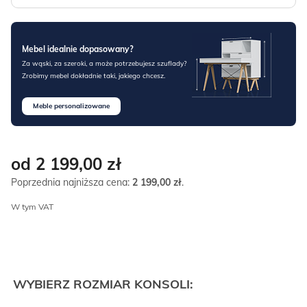
Mebel idealnie dopasowany?
Za wąski, za szeroki, a może potrzebujesz szuflady?
Zrobimy mebel dokładnie taki, jakiego chcesz.
Meble personalizowane
od 2 199,00
zł
Poprzednia najniższa cena:
2 199,00
zł
.
W tym VAT
WYBIERZ ROZMIAR KONSOLI: