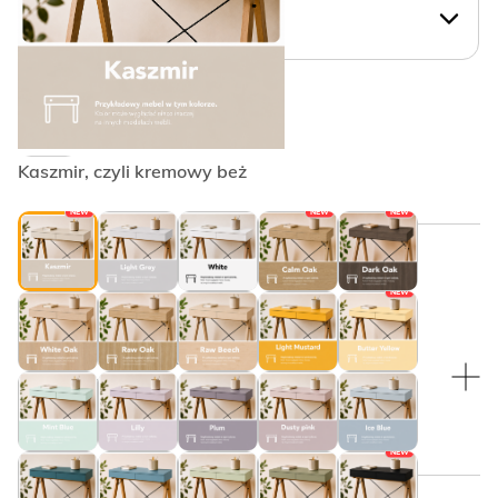
WYBIERZ KSZTAŁT UCHWYTU:
Krawędziowy PLAIN
Kaszmir, czyli kremowy beż
NEW
NEW
NEW
WYBRANY KOLOR:
NEW
WYBRANY KOLOR:
Czarny
NEW