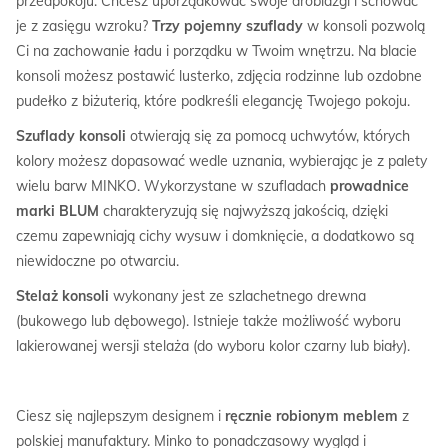
przedpokoju. Chcesz uporządkować swoje drobiazgi i schować
je z zasięgu wzroku?
Trzy pojemny szuflady
w konsoli pozwolą
Ci na zachowanie ładu i porządku w Twoim wnętrzu. Na blacie
konsoli możesz postawić lusterko, zdjęcia rodzinne lub ozdobne
pudełko z biżuterią, które podkreśli elegancję Twojego pokoju.
Szuflady konsoli
otwierają się za pomocą uchwytów, których
kolory możesz dopasować wedle uznania, wybierając je z palety
wielu barw MINKO. Wykorzystane w szufladach
prowadnice
marki BLUM
charakteryzują się najwyższą jakością, dzięki
czemu zapewniają cichy wysuw i domknięcie, a dodatkowo są
niewidoczne po otwarciu.
Stelaż konsoli
wykonany jest ze szlachetnego drewna
(bukowego lub dębowego). Istnieje także możliwość wyboru
lakierowanej wersji stelaża (do wyboru kolor czarny lub biały).
Ciesz się najlepszym designem i
ręcznie robionym meblem
z
polskiej manufaktury. Minko to ponadczasowy wygląd i