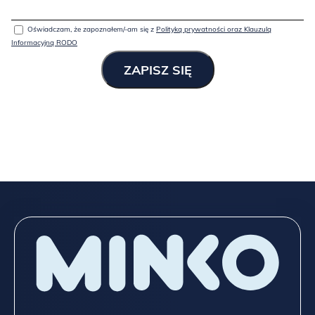
Oświadczam, że zapoznałem/-am się z
Polityką prywatności oraz Klauzulą
Informacyjną RODO
Spójrz niżej na wszystkie możliwości, które dajemy przy meblach
z „typowej” oferty,
a jeśli to nadal mało, napisz do
NAS
TUTAJ
!