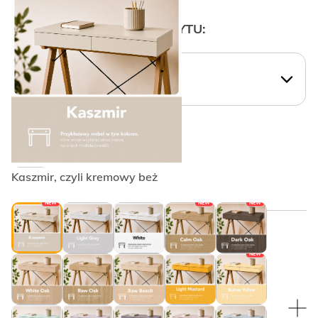
WYBIERZ KSZTAŁT UCHWYTU:
WYBIERZ KSZTAŁT UCHWYTU:
Krawędziowy PLAIN
Kaszmir, czyli kremowy beż
NEW
NEW
NEW
WYBRANY KOLOR:
NEW
WYBRANY KOLOR:
Czarny