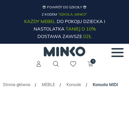
😎 POWRÓT DO SZKOŁY 😎
Z KODEM
“SZKOLA_MINKO”
KAŻDY MEBEL
DO POKOJU DZIECKA I
NASTOLATKA
TANIEJ O 10%
DOSTAWA ZAWSZE
0ZŁ
0
Strona główna
MEBLE
Konsole
Konsola MIDI
/
/
/