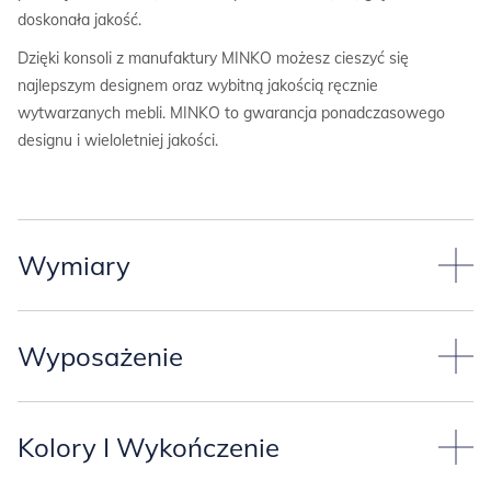
doskonała jakość.
Dzięki konsoli z manufaktury MINKO możesz cieszyć się
najlepszym designem oraz wybitną jakością ręcznie
wytwarzanych mebli. MINKO to gwarancja ponadczasowego
designu i wieloletniej jakości.
Wymiary
Przyjęliśmy standardowy wymiar konsoli:
Wyposażenie
-szerokość 80,4 cm,
-głębokość 35,4 cm,
Konsola jest wyposażona w trzy szuflady (jedna wysoka i dwie
-wysokość roboczego blatu 90,8 cm,
niskie).
Kolory I Wykończenie
-wysokość korpusu 30,8 cm+ 60 cm stelaż pod meblem,
Szuflady są wyposażone w prowadnice dolne firmy BLUM (są