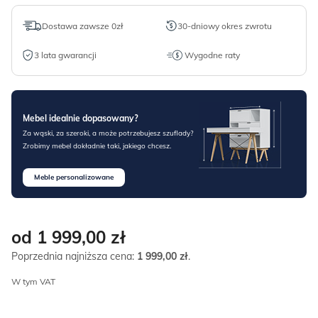
Dostawa zawsze 0zł
30-dniowy okres zwrotu
3 lata gwarancji
Wygodne raty
Mebel idealnie dopasowany?
Za wąski, za szeroki, a może potrzebujesz szuflady?
Zrobimy mebel dokładnie taki, jakiego chcesz.
Meble personalizowane
od 1 999,00
zł
Poprzednia najniższa cena:
1 999,00
zł
.
W tym VAT