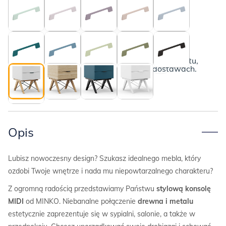
MIDI
Bukowe nogi i czarne druciki
Poznaj szczegóły
Poniżej przedstawiamy kompletny opis produktu,
wraz z informacjami o płatnościach i dostawach.
Opis
Lubisz nowoczesny design? Szukasz idealnego mebla, który
ozdobi Twoje wnętrze i nada mu niepowtarzalnego charakteru?
Z ogromną radością przedstawiamy Państwu
stylową konsolę
MIDI
od MINKO. Niebanalne połączenie
drewna i metalu
estetycznie zaprezentuje się w sypialni, salonie, a także w