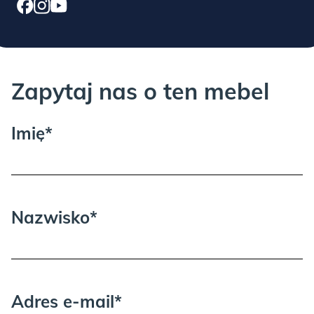
nie obejmuje mechanicznych uszkodzeń mebla
wynikających z niewłaściwego użytkowania i konserwacji
produktu, jak i normalnych skutków codziennej eksploatacji.
Zapytaj nas o ten mebel
PLUM:
Imię*
Proszę wziąć pod uwagę, że może być
potrzebna dodatkowa osoba przy
wnoszeniu i rozpakowywaniu.
Nazwisko*
TAUPE:
Adres e-mail*