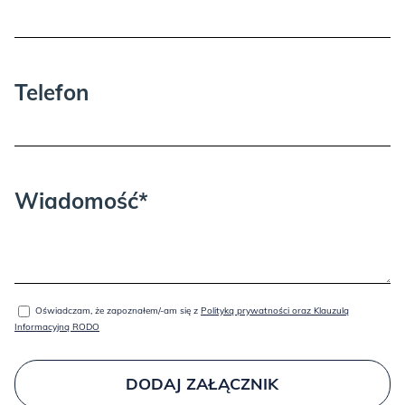
BLACK:
Telefon
Wiadomość*
BRICK:
Oświadczam, że zapoznałem/-am się z
Polityką prywatności oraz Klauzulą
Informacyjną RODO
DODAJ ZAŁĄCZNIK
GOLD: