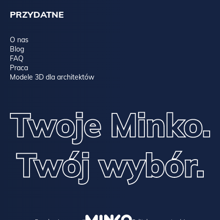
PRZYDATNE
O nas
Blog
FAQ
Praca
Modele 3D dla architektów