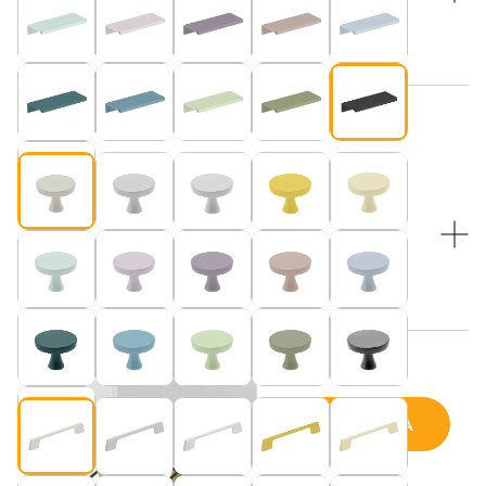
Beżowy (pasuje do blatu w kolorze “Kaszmir”)
WYBIERZ KOLOR NÓŻEK:
WYBIERZ KOLOR NÓŻEK:
Bukowe nogi i czarne druciki
Beżowy (pasuje do blatu w kolorze “Kaszmir”)
Cena wybranej konfiguracji:
DODAJ DO KOSZYKA
ilość
Konsola