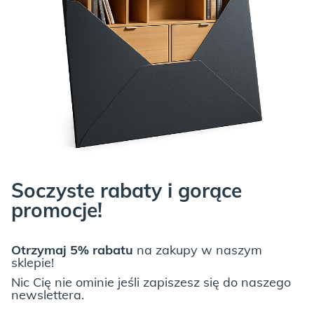
JUNGLE:
LIGHT GREY:
Soczyste rabaty i gorące
promocje!
Otrzymaj 5% rabatu
na zakupy w naszym
Spójrz niżej na wszystkie możliwości, które dajemy przy meblach
sklepie!
z „typowej” oferty,
a jeśli to nadal mało, napisz do
NAS
Nic Cię nie ominie jeśli zapiszesz się do naszego
newslettera.
TUTAJ
!