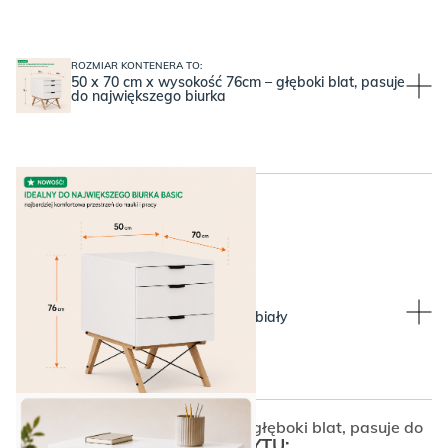
ROZMIAR KONTENERA TO:
50 x 70 cm x wysokość 76cm – głęboki blat, pasuje
do największego biurka
WYBIERZ KOLOR BLATU:
WYBIERZ KOLOR BLATU:
White, czyli ponadczasowy biały
50 x 70 cm x wysokość 76cm – głęboki blat, pasuje do
największego biurka
WYBIERZ KSZTAŁT UCHWYTU: