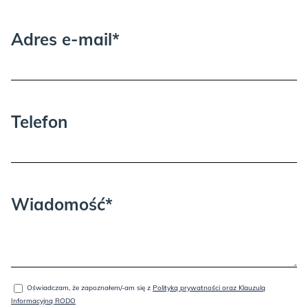
nie podlegają reklamacji.
Adres e-mail*
Proszę wziąć pod uwagę, że może być
Telefon
GOLD:
potrzebna dodatkowa osoba przy
wnoszeniu i rozpakowywaniu.
Wiadomość*
GREEN:
Oświadczam, że zapoznałem/-am się z
Polityką prywatności oraz Klauzulą
Informacyjną RODO