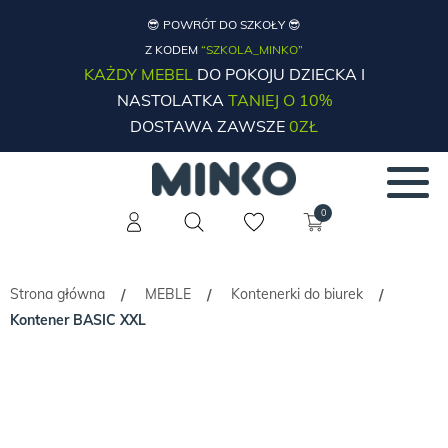
😎 POWRÓT DO SZKOŁY 😎
Z KODEM
“SZKOLA_MINKO”
KAŻDY MEBEL
DO POKOJU DZIECKA I
NASTOLATKA
TANIEJ O 10%
DOSTAWA ZAWSZE
0ZŁ
0
Strona główna
MEBLE
Kontenerki do biurek
/
/
/
Kontener BASIC XXL