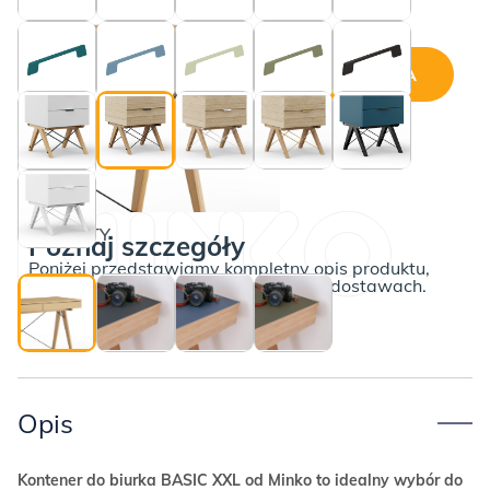
Cena wybranej konfiguracji:
Dębowe nogi i czarne druciki
DODAJ DO KOSZYKA
ilość
Kontener
BASIC
XXL
BEZ SOFTY
Poznaj szczegóły
Poniżej przedstawiamy kompletny opis produktu,
wraz z informacjami o płatnościach i dostawach.
Opis
Kontener do biurka BASIC XXL od Minko to idealny wybór do