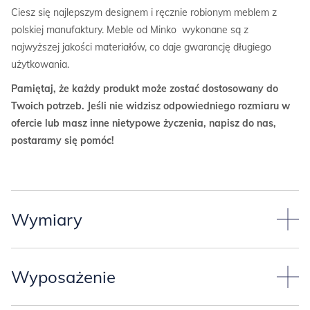
Ciesz się najlepszym designem i ręcznie robionym meblem z
polskiej manufaktury. Meble od Minko wykonane są z
najwyższej jakości materiałów, co daje gwarancję długiego
użytkowania.
Pamiętaj, że każdy produkt może zostać dostosowany do
Twoich potrzeb. Jeśli nie widzisz odpowiedniego rozmiaru w
ofercie lub masz inne nietypowe życzenia, napisz do nas,
postaramy się pomóc!
Wymiary
Przyjęliśmy standardowy
wymiar kontenera*
(może tworzyć
komplet z biurkiem MINKO):
Wyposażenie
szerokość 50,4 cm,