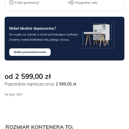
3 lata gwarancji
Wygodne raty
Mebel idealnie dopasowany?
Za wąski, za szeroki, a może potrzebujesz szuflady?
Zrobimy mebel dokładnie taki, jakiego chcesz.
Meble personalizowane
od 2 599,00
zł
Poprzednia najniższa cena:
2 599,00
zł
.
W tym VAT
ROZMIAR KONTENERA TO: