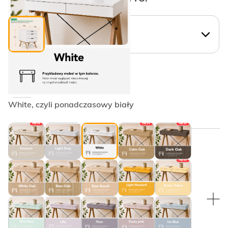
WYBIERZ KSZTAŁT UCHWYTU:
Krawędziowy PLAIN
White, czyli ponadczasowy biały
NEW
NEW
NEW
WYBRANY KOLOR:
NEW
WYBRANY KOLOR:
Czarny