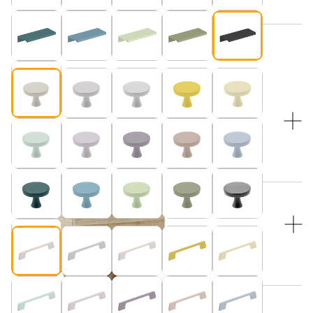
Beżowy (pasuje do blatu w kolorze “Kaszmir”)
WYBIERZ KOLOR NÓŻEK:
WYBIERZ KOLOR NÓŻEK:
Dębowe nogi i czarne druciki
Beżowy (pasuje do blatu w kolorze “Kaszmir”)
OPCJONALNA POWIERZCHNIA SOFTY NA GÓRNYM BLACIE
(LINOLEUM MEBLOWE)
BEZ SOFTY