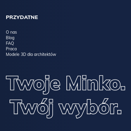
PRZYDATNE
O nas
Blog
FAQ
Praca
Modele 3D dla architektów