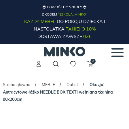
😎 POWRÓT DO SZKOŁY 😎
Z KODEM
“SZKOLA_MINKO”
KAŻDY MEBEL
DO POKOJU DZIECKA I
NASTOLATKA
TANIEJ O 10%
DOSTAWA ZAWSZE
0ZŁ
0
Strona główna
MEBLE
Outlet
Okazja!
/
/
/
Antracytowe łóżko NEEDLE BOX TEXTI wełniana tkanina
90x200cm