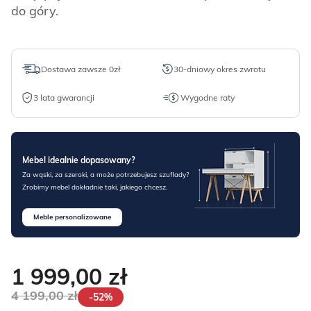
do góry.
Dostawa zawsze 0zł
30-dniowy okres zwrotu
3 lata gwarancji
Wygodne raty
Mebel idealnie dopasowany?
Za wąski, za szeroki, a może potrzebujesz szuflady?
Zrobimy mebel dokładnie taki, jakiego chcesz.
Meble personalizowane
1 999,00
zł
4 199,00
zł
-52%