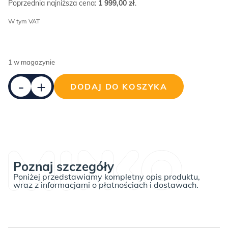
Poprzednia najniższa cena:
1 999,00
zł
.
W tym VAT
1 w magazynie
DODAJ DO KOSZYKA
ilość
Okazja!
Antracytowe
łóżko
NEEDLE
BOX
Poznaj szczegóły
TEXTI
Poniżej przedstawiamy kompletny opis produktu,
wełniana
wraz z informacjami o płatnościach i dostawach.
tkanina
90x200cm