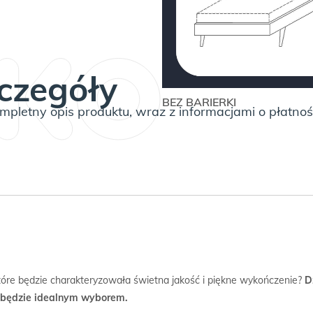
KIDS
LEGS
TEXTI
czegóły
BEZ BARIERKI
pletny opis produktu, wraz z informacjami o płatnoś
które będzie charakteryzowała świetna jakość i piękne wykończenie?
D
m będzie idealnym wyborem.