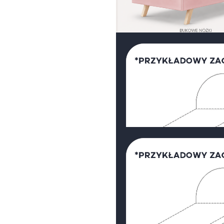
BARIERKA ZAB
BEZ BARIERK
Bukowe nóżki (lite
drewno olejowane)
Cena wybranej konfigurac
DOD
ilość
BEZ SZUFLADY
Łóżko
REDU