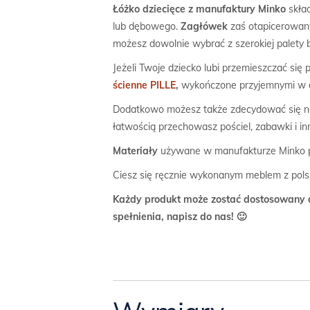
Łóżko dziecięce z manufaktury Minko
skład
lub dębowego.
Zagłówek
zaś otapicerowany
możesz dowolnie wybrać z szerokiej palety 
Jeżeli Twoje dziecko lubi przemieszczać się
ścienne PILLE
,
wykończone przyjemnymi w do
Dodatkowo możesz także zdecydować się 
łatwością przechowasz pościel, zabawki i in
Materiały
używane w manufakturze Minko po
Ciesz się ręcznie wykonanym meblem z pols
Każdy produkt może zostać dostosowany d
spełnienia, napisz do nas! 🙂