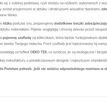
a się z solidnej podstawy, czyli stelażu na nóżkach, wykonanych z w
 został przyjemnymi w dotyku i atrakcyjnymi wizualnie tkaninami,
zdo
barw Minko.
 po
łóżku
podczas snu, proponujemy
dodatkowe boczki zabezpieczaj
tyku materiałami. Pięknie wyglądają i chronią dziecko przed niespo
na
pojemną szufladę
na kółeczkach, która będzie funkcjonalnym dodat
ne skarby Twojego malucha. Front szuflady jest tapicerowany tą samą 
siadają certyfikat
OEKO TEX
, co oznacza, że są ekologiczne i bezpi
kiej manufaktury, o ponadczasowym designie i najwyższym standardz
o Państwa potrzeb. Jeśli nie widzisz odpowiedniego rozmiaru w o