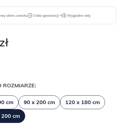
owy okres zwrotu
3 lata gwarancji
Wygodne raty
zł
.
 ROZMIARZE:
90 cm
90 x 200 cm
120 x 180 cm
 200 cm