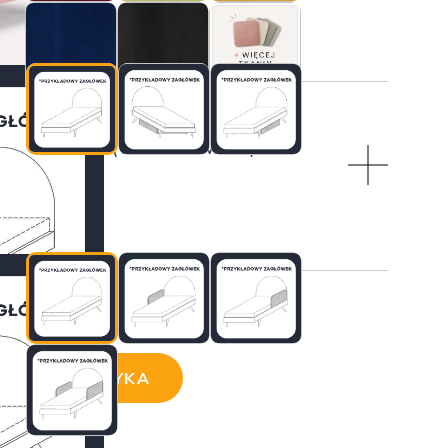
EZPIECZAJĄCA (TAPICEROWANA)
I
ji:
AJ DO KOSZYKA