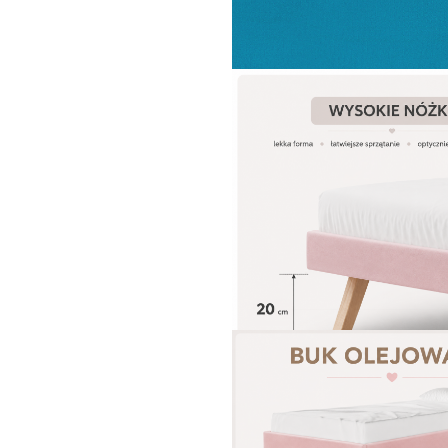
WYBIERZ KOLOR NÓŻEK
36. Malibu Velvie,
czyli turkusowy
aksamit
WYBIERZ KOLOR
Bukowe nóżki
SZUFLADA POD
Wysokie 20cm,
wymienne ma niskie
BEZ SZUFLA