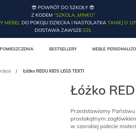
😎 POWRÓT DO SZKOŁY 😎
Z KODEM
“SZKOLA_MINKO”
Y MEBEL
DO POKOJU DZIECKA I NASTOLATKA
TANIEJ O 1
DOSTAWA ZAWSZE
0ZŁ
POMIESZCZENIA
BESTSELLERY
MEBLE PERSONALIZ
ecięce
Łóżko REDU KIDS LEGS TEXTI
/
Łóżko RED
Przedstawiamy Państwu 
prostokątnym zagłówkiem!
w szerokiej palecie mater