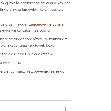
ysokiej jakości naturalnego drewna bukowego
bi go piękna lamówka.
Kolor materiału
ące
oraz
miękkie,
tapicerowane panele
dziewanym kontaktem ze ścianą.
kiem do dziecięcego łóżka. W szufladzie z
tkaniną, co rama i zagłówek łóżka.
eczne dla Ciebie i Twojego dziecka.
ie wykonania.
fercie lub masz nietypowe marzenie do