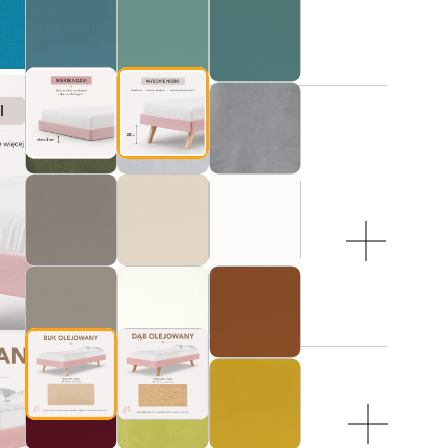
:
 NÓŻEK:
 (lite drewno olejowane)
 ŁÓŻKIEM (FRONT TAPICEROWANY)
DY