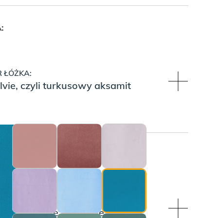
:
 ŁÓŻKA:
lvie, czyli turkusowy aksamit
ÓŻEK:
KOŚĆ NÓŻEK:
m, wymienne ma niskie