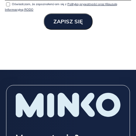
Oświadczam, że zapoznałem/-am się z
Polityką prywatności oraz Klauzulą
Informacyjną RODO
Spójrz niżej na wszystkie możliwości, które dajemy przy meblach
z „typowej” oferty,
a jeśli to nadal mało, napisz do
NAS
TUTAJ
!