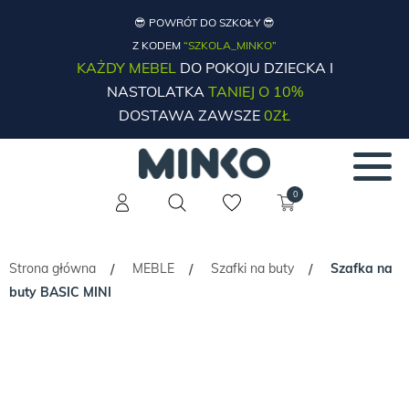
😎 POWRÓT DO SZKOŁY 😎
Z KODEM
“SZKOLA_MINKO”
KAŻDY MEBEL
DO POKOJU DZIECKA I
NASTOLATKA
TANIEJ O 10%
DOSTAWA ZAWSZE
0ZŁ
0
Strona główna
MEBLE
Szafki na buty
Szafka na
/
/
/
buty BASIC MINI