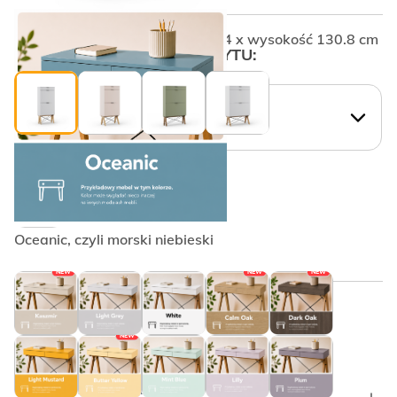
Szerokość 60.4 x głębokość 20.4 x wysokość 130.8 cm
WYBIERZ KSZTAŁT UCHWYTU:
WYBIERZ KSZTAŁT UCHWYTU:
Krawędziowy PLAIN
Oceanic, czyli morski niebieski
NEW
NEW
NEW
WYBRANY KOLOR:
NEW
WYBRANY KOLOR: