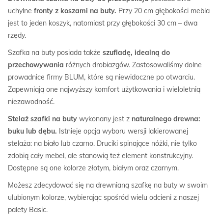
uchylne
fronty z koszami na buty.
Przy 20 cm głębokości mebla
jest to jeden koszyk, natomiast przy głębokości 30 cm – dwa
rzędy.
Szafka na buty posiada także
szufladę, idealną do
przechowywania
różnych drobiazgów. Zastosowaliśmy dolne
prowadnice firmy BLUM, które są niewidoczne po otwarciu.
Zapewniają one najwyższy komfort użytkowania i wieloletnią
niezawodność.
Stelaż
szafki na buty
wykonany jest z
naturalnego drewna:
buku lub dębu.
Istnieje opcja wyboru wersji lakierowanej
stelaża: na biało lub czarno. Druciki spinające nóżki, nie tylko
zdobią cały mebel, ale stanowią też element konstrukcyjny.
Dostępne są one kolorze złotym, białym oraz czarnym.
Możesz zdecydować się na drewnianą szafkę na buty w swoim
ulubionym kolorze, wybierając spośród wielu odcieni z naszej
palety Basic.