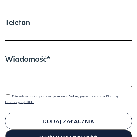
wnoszeniu i rozpakowywaniu.
BLACK:
Telefon
Wiadomość*
BRICK:
Oświadczam, że zapoznałem/-am się z
Polityką prywatności oraz Klauzulą
Informacyjną RODO
DODAJ ZAŁĄCZNIK
GOLD: