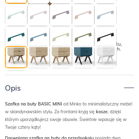
na
buty
BASIC
MINI
Dębowe nogi i czarne druciki
Poznaj szczegóły
Poniżej przedstawiamy kompletny opis produktu,
wraz z informacjami o płatnościach i dostawach.
Opis
Szafka na buty BASIC MINI
od Minko to minimalistyczny mebel
w skandynawskim stylu. Za frontami kryją się
kosze
, dzięki
którym uporządkujesz swoje obuwie. Świetnie wpasuje się w
Twoje cztery kąty!
Drewniana szafka na buty do przedpokoju
posiada dwa