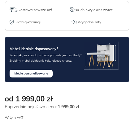
Dostawa zawsze 0zł
30-dniowy okres zwrotu
3 lata gwarancji
Wygodne raty
Mebel idealnie dopasowany?
Za wąski, za szeroki, a może potrzebujesz szuflady?
Zrobimy mebel dokładnie taki, jakiego chcesz.
Meble personalizowane
od 1 999,00
zł
Poprzednia najniższa cena:
1 999,00
zł
.
W tym VAT