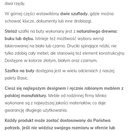
dwa rzędy.
W górnej części wstawiliśmy
dwie szuflady
, gdzie można
schować klucze, dokumenty lub inne drobiazgi.
Stelaż
szafki na buty wykonany jest z
naturalnego drewna:
buku lub dębu.
Istnieje też możliwość wyboru wersji
lakierowanej na biało lub czarno. Druciki spinające nóżki, nie
tylko zdobią cały mebel, ale stanowią też element konstrukcyjny.
Dostępne w kolorze złotym, białym oraz czarnym.
Szafka na buty
dostępna jest w wielu odcieniach z naszej
palety Basic.
Ciesz się najlepszym designem i ręcznie robionym meblem z
polskiej manufaktury.
Meble od rodzinnej firmy Minko
wykonane są z najwyższej jakości materiałów, co daje
gwarancję długiego użytkowania.
Każdy produkt może zostać dostosowany do Państwa
potrzeb. Jeśli nie widzisz swojego rozmiaru w ofercie lub