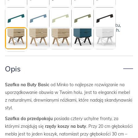
BASIC
Dębowe nogi i czarne druciki
Poznaj szczegóły
Poniżej przedstawiamy kompletny opis produktu,
wraz z informacjami o płatnościach i dostawach.
Opis
Szafka na Buty Basic
od Minko to najlepsze rozwiązanie na
uporządkowanie obuwia w Twoim holu. Jest to elegancki mebel
z naturalnymi, drewnianymi nóżkami, które nadają skandynawski
styl.
Szafka do przedpokoju
posiada cztery uchylne fronty, za
którymi znajdują się
rzędy koszy na buty
. Przy 20 cm głębokości
mebla jest to jeden koszyk, natomiast przy głębokości 30 cm –