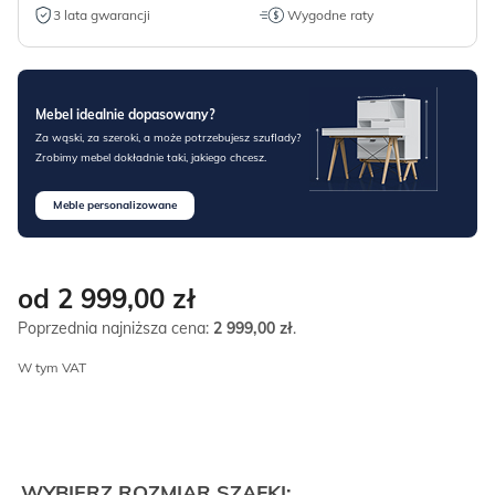
3 lata gwarancji
Wygodne raty
Mebel idealnie dopasowany?
Za wąski, za szeroki, a może potrzebujesz szuflady?
Zrobimy mebel dokładnie taki, jakiego chcesz.
Meble personalizowane
od 2 999,00
zł
Poprzednia najniższa cena:
2 999,00
zł
.
W tym VAT
WYBIERZ ROZMIAR SZAFKI: