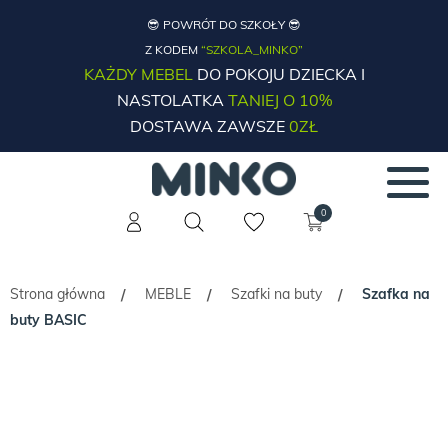
😎 POWRÓT DO SZKOŁY 😎
Z KODEM
“SZKOLA_MINKO”
KAŻDY MEBEL
DO POKOJU DZIECKA I
NASTOLATKA
TANIEJ O 10%
DOSTAWA ZAWSZE
0ZŁ
0
Strona główna
MEBLE
Szafki na buty
Szafka na
/
/
/
buty BASIC