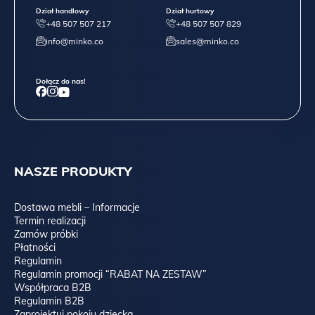
Dział handlowy
Dział hurtowy
+48 507 507 217
+48 507 507 829
info@minko.co
sales@minko.co
Dołącz do nas!
NASZE PRODUKTY
Dostawa mebli – Informacje
Termin realizacji
Zamów próbki
Płatności
Regulamin
Regulamin promocji “RABAT NA ZESTAW”
Współpraca B2B
Regulamin B2B
Zaprojektuj pokoju dziecka