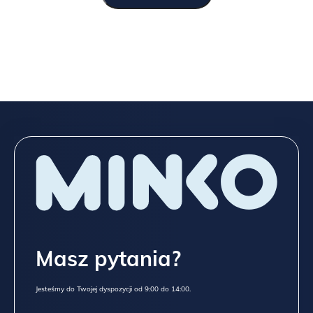
Spójrz niżej na wszystkie możliwości, które dajemy przy meblach
z „typowej” oferty,
a jeśli to nadal mało, napisz do
NAS
TUTAJ
!
Masz pytania?
Jesteśmy do Twojej dyspozycji od 9:00 do 14:00.