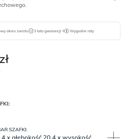
zechowego.
owy okres zwrotu
3 lata gwarancji
Wygodne raty
zł
.
FKI:
AR SZAFKI:
.4 x głębokość 20.4 x wysokość