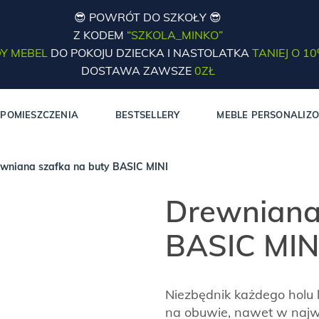
😎 POWRÓT DO SZKOŁY 😎
Z KODEM
“SZKOLA_MINKO”
Y MEBEL
DO POKOJU DZIECKA I NASTOLATKA
TANIEJ O 1
DOSTAWA ZAWSZE
0ZŁ
POMIESZCZENIA
BESTSELLERY
MEBLE PERSONALIZ
wniana szafka na buty BASIC MINI
Drewniana
BASIC MIN
Niezbędnik każdego holu l
na obuwie, nawet w najwę