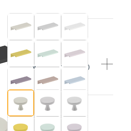
R:
je do blatu w kolorze “Kaszmir”)