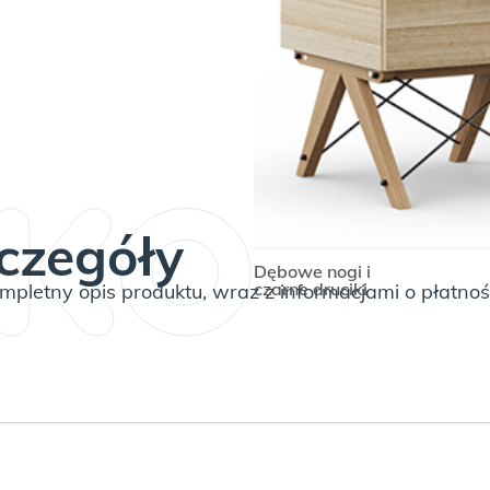
Beżowy (pasuje do
blatu w kolorze
DOD
“Kaszmir”)
ilość
Drewniana
szafka
na
buty
BASIC
MINI
czegóły
Dębowe nogi i
czarne druciki
pletny opis produktu, wraz z informacjami o płatnoś