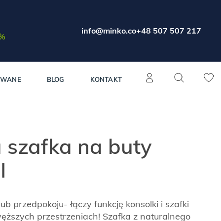
info@minko.co
+48 507 507 217
0%
OWANE
BLOG
KONTAKT
 szafka na buty
I
ub przedpokoju- łączy funkcję konsolki i szafki
ższych przestrzeniach! Szafka z naturalnego