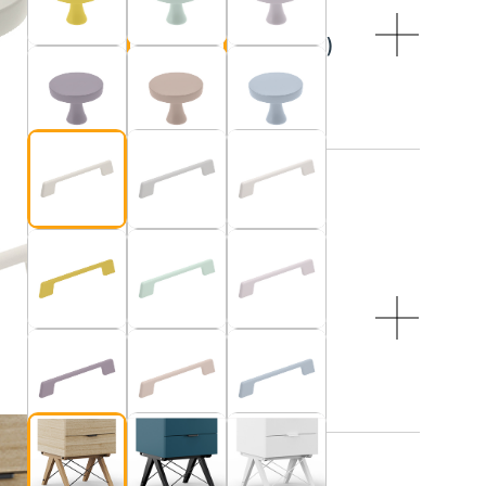
R:
je do blatu w kolorze “Kaszmir”)
:
 NÓŻEK:
 czarne druciki
ji: