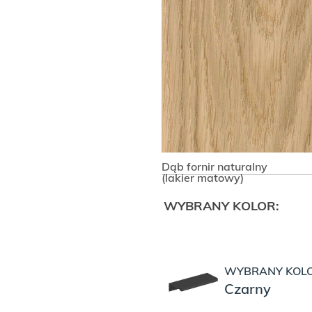
wysokość 130.8 cm
WYBIERZ KSZT
Krawędziowy
Dąb fornir naturalny
(lakier matowy)
WYBRANY KOLOR:
WYBRANY KOLO
Czarny