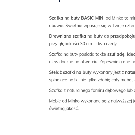
Szafka na buty BASIC MINI
od Minko to min
obuwie. Świetnie wpasuje się w Twoje czter
Drewniana szafka na buty do przedpokoj
przy głębokości 30 cm – dwa rzędy.
Szafka na buty posiada także
szufladę, id
niewidoczne po otwarciu. Zapewniają one n
Stelaż
szafki na buty
wykonany jest z
natu
spinające nóżki, nie tylko zdobią cały mebel
Szafka z naturalnego forniru dębowego lub
Meble od Minko wykonane są z najwyższej ja
świetną jakość.