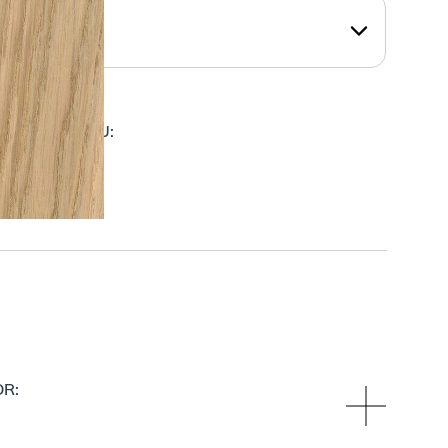
AŁT UCHWYTU:
 PLAIN
R: