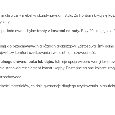
imalistyczny mebel w skandynawskim stylu. Za frontami kryją się
kos
y kąty!
u
posiada dwa uchylne
fronty z koszami na buty.
Przy 20 cm głębokośc
ealną do przechowywania
różnych drobiazgów. Zastosowaliśmy dolne
ajwyższy komfort użytkowania i wieloletnią niezawodność.
ralnego drewna: buku lub dębu.
Istnieje opcja wyboru wersji lakierow
, ale stanowią też element konstrukcyjny. Dostępne są one kolorze zło
 orzechowego.
kości materiałów, co daje gwarancję długiego użytkowania. Manufakt