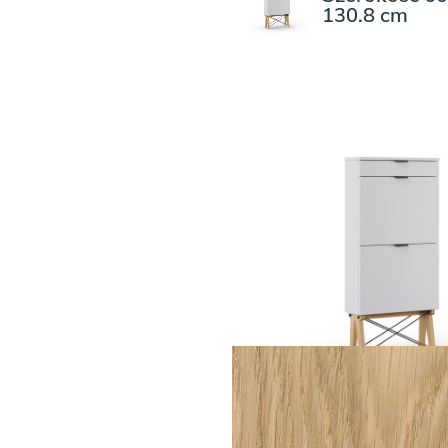
130.8 cm
KOLOR FORNIRU DREW
KOLOR FORNIR
Dąb fornir na
WYBIERZ KSZTAŁT UC
Szerokość 60.4 x
głębokość 20.4 x