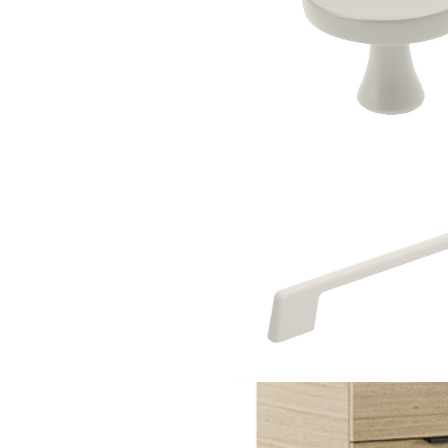
WYBRANY KOLO
Beżowy (pasu
WYBIERZ KOLOR NÓŻEK
Beżowy (pasuje do
blatu w kolorze
“Kaszmir”)
WYBIERZ KOLOR
Dębowe nogi i
Cena wybranej konfigurac