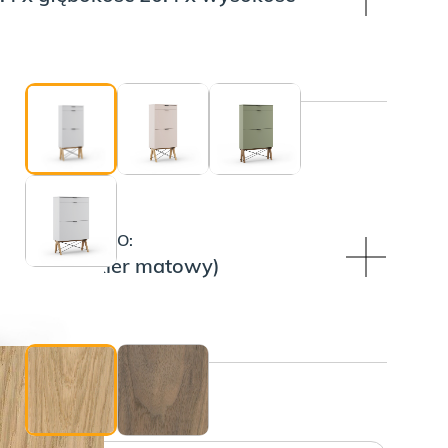
NIANEGO:
U DREWNIANEGO:
turalny (lakier matowy)
HWYTU: