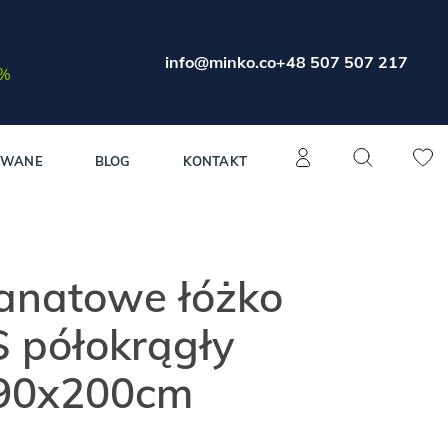
info@minko.co
+48 507 507 217
0%
OWANE
BLOG
KONTAKT
ranatowe łóżko
 półokrągły
 90x200cm