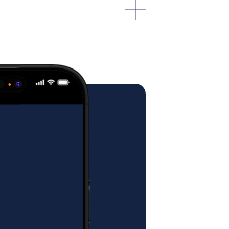
ostawa - transport
la nam na dostawę mebli o
ch.
sługiwane w dni robocze
, o czym
owo lub telefonicznie na kilka dni
ym przyjazdem.
st ustalana cyklicznie w obrębie
konkretny termin dostawy
dczas korespondencji z klientem.
, zapewniając komfort podczas snu.