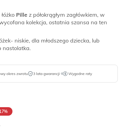
 łóżko
Pille
z półokrągłym zagłówkiem, w
wycofana kolekcja, ostatnia szansa na ten
ek- niskie, dla młodszego dziecka, lub
b nastolatka.
owy okres zwrotu
3 lata gwarancji
Wygodne raty
17%
.