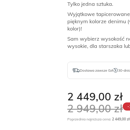
Tylko jedna sztuka.
Wyjątkowe tapicerowane
pięknym kolorze denimu (
kolor)!
Sam wybierz wysokość nóż
wysokie, dla starszaka lu
Dostawa zawsze 0zł
30-dni
2 449,00
zł
2 949,00
zł
-
Poprzednia najniższa cena:
2 449,00
zł