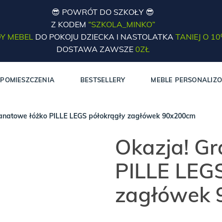
😎 POWRÓT DO SZKOŁY 😎
Z KODEM
“SZKOLA_MINKO”
Y MEBEL
DO POKOJU DZIECKA I NASTOLATKA
TANIEJ O 1
DOSTAWA ZAWSZE
0ZŁ
POMIESZCZENIA
BESTSELLERY
MEBLE PERSONALIZ
anatowe łóżko PILLE LEGS półokrągły zagłówek 90x200cm
Okazja! G
PILLE LEGS
zagłówek