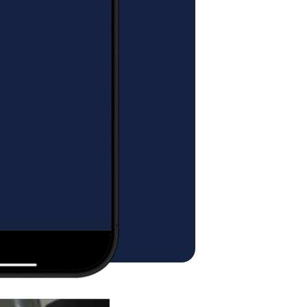
NKO.
ŻYTKOWANIA MEBLI MINKO:
ne z litego drewna i stali
meblowej wiórowej laminowanej z
F (blaty).
unikać kontaktu mebla z płynami.
e na dużą wilgotność i kontakt z
NY
ZA POBRANIEM