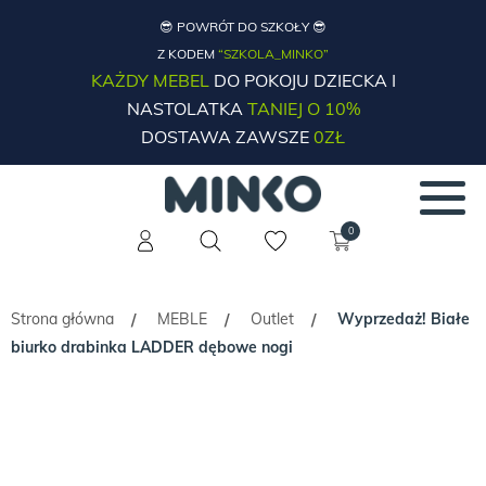
😎 POWRÓT DO SZKOŁY 😎
Z KODEM
“SZKOLA_MINKO”
KAŻDY MEBEL
DO POKOJU DZIECKA I
NASTOLATKA
TANIEJ O 10%
DOSTAWA ZAWSZE
0ZŁ
0
Strona główna
MEBLE
Outlet
Wyprzedaż! Białe
/
/
/
biurko drabinka LADDER dębowe nogi