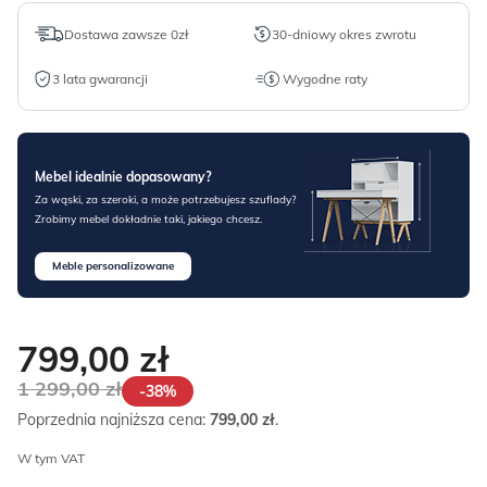
Dostawa zawsze 0zł
30-dniowy okres zwrotu
3 lata gwarancji
Wygodne raty
Mebel idealnie dopasowany?
Za wąski, za szeroki, a może potrzebujesz szuflady?
Zrobimy mebel dokładnie taki, jakiego chcesz.
Meble personalizowane
799,00
zł
1 299,00
zł
-38%
Poprzednia najniższa cena:
799,00
zł
.
W tym VAT