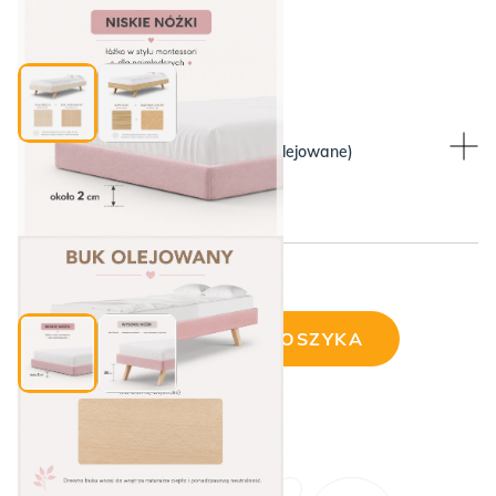
Rama Raw Beech, nóżki lity buk
WYBIERZ KOLOR NÓŻEK:
WYBIERZ KOLOR NÓŻEK:
Bukowe nóżki (lite drewno olejowane)
Niskie, wymienne na wysokie
Cena wybranej konfiguracji:
DODAJ DO KOSZYKA
ilość
Wyprzedaż!
Niebieskie
łóżko
REDU
niskie