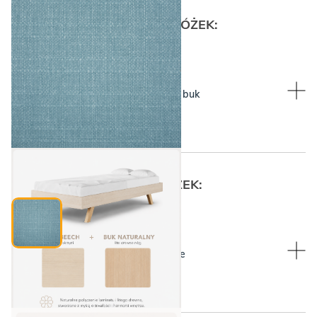
WYBIERZ KOLOR RAMY I NÓŻEK:
WYBIERZ KOLOR RAMY I NÓŻEK:
Rama Raw Beech, nóżki lity buk
30. SKY CANVI
WYBIERZ WYSOKOŚĆ NÓŻEK:
WYBIERZ WYSOKOŚĆ NÓŻEK:
Niskie, wymienne na wysokie