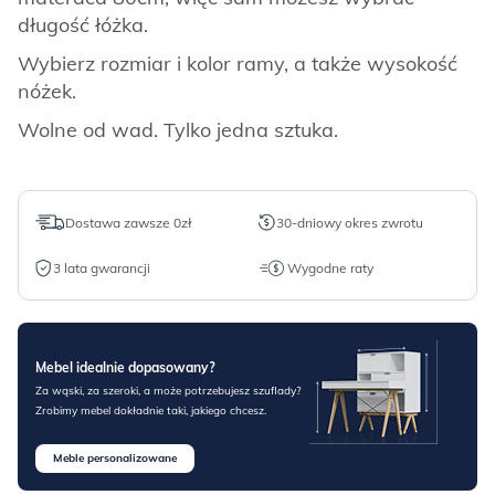
długość łóżka.
Wybierz rozmiar i kolor ramy, a także wysokość
nóżek.
Wolne od wad. Tylko jedna sztuka.
Dostawa zawsze 0zł
30-dniowy okres zwrotu
3 lata gwarancji
Wygodne raty
Mebel idealnie dopasowany?
Za wąski, za szeroki, a może potrzebujesz szuflady?
Zrobimy mebel dokładnie taki, jakiego chcesz.
Meble personalizowane