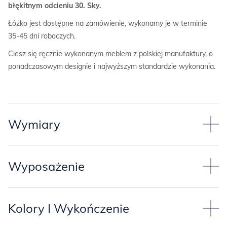
błękitnym odcieniu 30. Sky.
Łóżko jest dostępne na zamówienie, wykonamy je w terminie
35-45 dni roboczych.
Ciesz się ręcznie wykonanym meblem z polskiej manufaktury, o
ponadczasowym designie i najwyższym standardzie wykonania.
Wymiary
Łóżko jest dopasowane do materaca o szerokości 80cm.
Wyposażenie
Sam możesz wybrać długość łóżka:
-80x180cm,
Łóżko może mieć
dwie wysokości drewnianych nóżek:
-80x190cm,
Kolory I Wykończenie
-wysokie na 20 cm, lekko skośne (wtedy można dodać szufladę
-80x200cm.
pod łóżko),