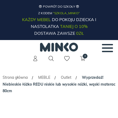
😎 POWRÓT DO SZKOŁY 😎
Z KODEM
“SZKOLA_MINKO”
KAŻDY MEBEL
DO POKOJU DZIECKA I
NASTOLATKA
TANIEJ O 10%
DOSTAWA ZAWSZE
0ZŁ
0
Strona główna
MEBLE
Outlet
Wyprzedaż!
/
/
/
Niebieskie łóżko REDU niskie lub wysokie nóżki, wąski materac
80cm