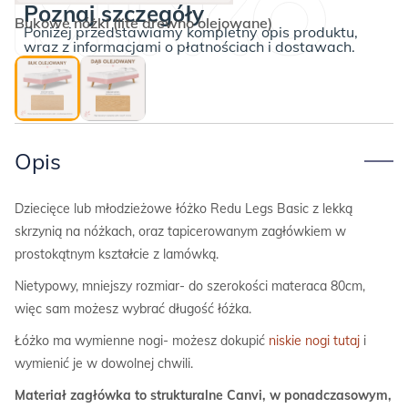
Poznaj szczegóły
lub
Bukowe nóżki (lite drewno olejowane)
Poniżej przedstawiamy kompletny opis produktu,
wysokie
wraz z informacjami o płatnościach i dostawach.
nóżki,
wąski
materac
80cm
Opis
Dziecięce lub młodzieżowe łóżko Redu Legs Basic z lekką
skrzynią na nóżkach, oraz tapicerowanym zagłówkiem w
prostokątnym kształcie z lamówką.
Nietypowy, mniejszy rozmiar- do szerokości materaca 80cm,
więc sam możesz wybrać długość łóżka.
Łóżko ma wymienne nogi- możesz dokupić
niskie nogi tutaj
i
wymienić je w dowolnej chwili.
Materiał zagłówka to strukturalne Canvi, w ponadczasowym,