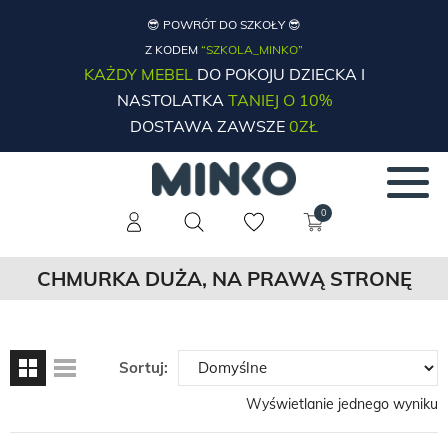
😎 POWRÓT DO SZKOŁY 😎
Z KODEM
“SZKOLA_MINKO”
KAŻDY MEBEL
DO POKOJU DZIECKA I
NASTOLATKA
TANIEJ O 10%
DOSTAWA ZAWSZE
0ZŁ
0
CHMURKA DUŻA, NA PRAWĄ STRONĘ
Sortuj:
Wyświetlanie jednego wyniku