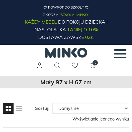
😎 POWRÓT DO SZKOŁY 😎
Z KODEM
“SZKOLA_MINKO”
KAŻDY MEBEL
DO POKOJU DZIECKA I
NASTOLATKA
TANIEJ O 10%
DOSTAWA ZAWSZE
0ZŁ
0
Mały 97 x H 67 cm
Sortuj:
Wyświetlanie jednego wyniku