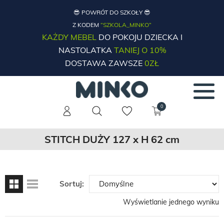
😎 POWRÓT DO SZKOŁY 😎
Z KODEM
“SZKOLA_MINKO”
KAŻDY MEBEL
DO POKOJU DZIECKA I
NASTOLATKA
TANIEJ O 10%
DOSTAWA ZAWSZE
0ZŁ
0
STITCH DUŻY 127 x H 62 cm
Sortuj:
Wyświetlanie jednego wyniku