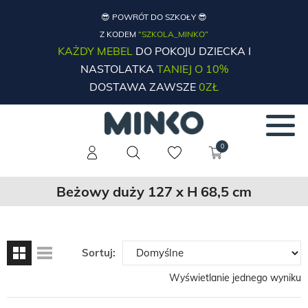
😎 POWRÓT DO SZKOŁY 😎
Z KODEM
“SZKOLA_MINKO”
KAŻDY MEBEL
DO POKOJU DZIECKA I
NASTOLATKA
TANIEJ O 10%
DOSTAWA ZAWSZE
0ZŁ
0
Beżowy duży 127 x H 68,5 cm
Sortuj:
Wyświetlanie jednego wyniku