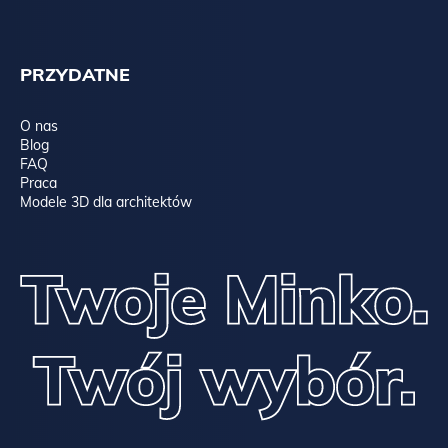
PRZYDATNE
O nas
Blog
FAQ
Praca
Modele 3D dla architektów