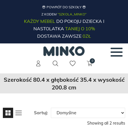
😎 POWRÓT DO SZKOŁY 😎
Z KODEM
“SZKOLA_MINKO”
KAŻDY MEBEL
DO POKOJU DZIECKA I
NASTOLATKA
TANIEJ O 10%
DOSTAWA ZAWSZE
0ZŁ
0
Szerokość 80.4 x głębokość 35.4 x wysokość
200.8 cm
Sortuj:
Showing all 2 results