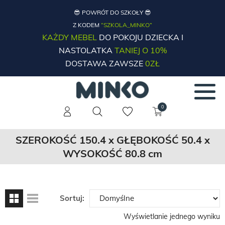
😎 POWRÓT DO SZKOŁY 😎
Z KODEM
“SZKOLA_MINKO”
KAŻDY MEBEL
DO POKOJU DZIECKA I
NASTOLATKA
TANIEJ O 10%
DOSTAWA ZAWSZE
0ZŁ
0
SZEROKOŚĆ 150.4 x GŁĘBOKOŚĆ 50.4 x
WYSOKOŚĆ 80.8 cm
Sortuj:
Wyświetlanie jednego wyniku