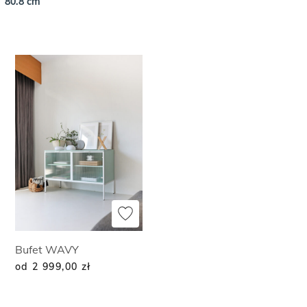
80.8 cm
Bufet WAVY
od 2 999,00
zł