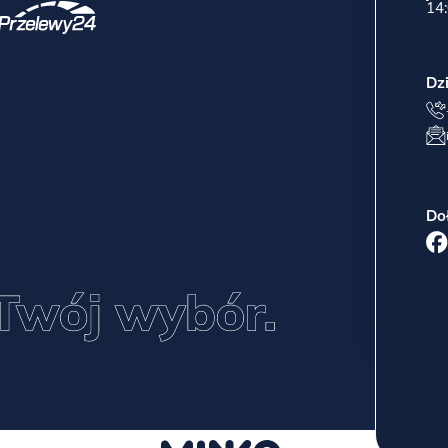
14:
Dz
Do