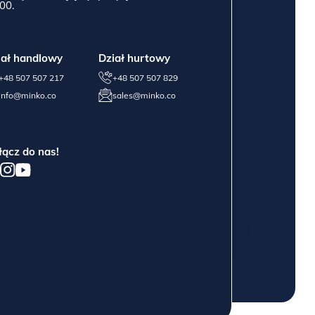
00.
iał handlowy
Dział hurtowy
+48 507 507 217
+48 507 507 829
info@minko.co
sales@minko.co
łącz do nas!