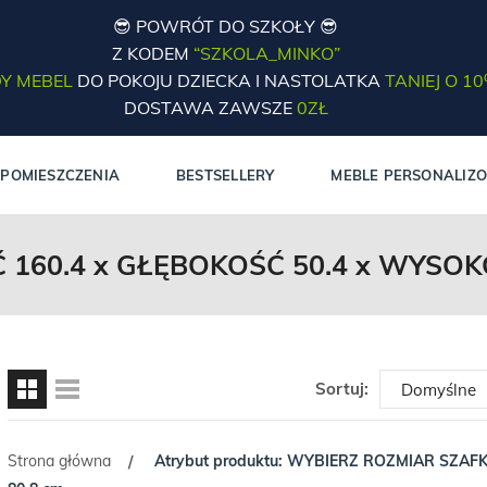
😎 POWRÓT DO SZKOŁY 😎
Z KODEM
“SZKOLA_MINKO”
Y MEBEL
DO POKOJU DZIECKA I NASTOLATKA
TANIEJ O 1
DOSTAWA ZAWSZE
0ZŁ
POMIESZCZENIA
BESTSELLERY
MEBLE PERSONALIZ
160.4 x GŁĘBOKOŚĆ 50.4 x WYSOK
Sortuj:
Strona główna
Atrybut produktu: WYBIERZ ROZMIAR SZAFK
/