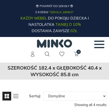
😎 POWRÓT DO SZKOŁY 😎
Z KODEM
“SZKOLA_MINKO”
KAŻDY MEBEL
DO POKOJU DZIECKA I
NASTOLATKA
TANIEJ O 10%
DOSTAWA ZAWSZE
0ZŁ
0
SZEROKOŚĆ 182.4 x GŁĘBOKOŚĆ 40.4 x
WYSOKOŚĆ 85.8 cm
Sortuj:
Showing all 4 results