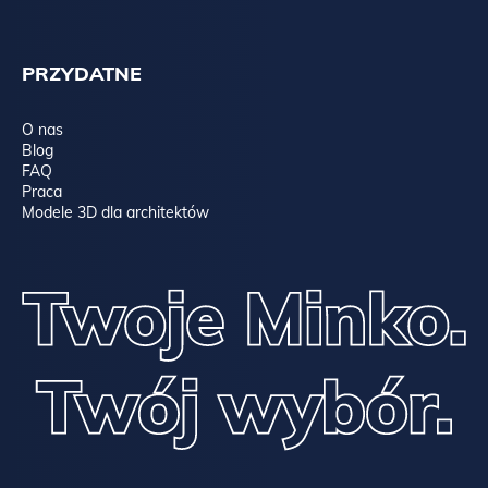
PRZYDATNE
O nas
Blog
FAQ
Praca
Modele 3D dla architektów