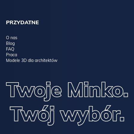
PRZYDATNE
O nas
Blog
FAQ
Praca
Modele 3D dla architektów