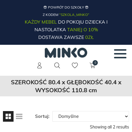
😎 POWRÓT DO SZKOŁY 😎
Z KODEM
“SZKOLA_MINKO”
KAŻDY MEBEL
DO POKOJU DZIECKA I
NASTOLATKA
TANIEJ O 10%
DOSTAWA ZAWSZE
0ZŁ
0
SZEROKOŚĆ 80.4 x GŁĘBOKOŚĆ 40.4 x
WYSOKOŚĆ 110.8 cm
Sortuj:
Showing all 2 results