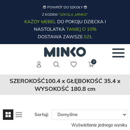
😎 POWRÓT DO SZKOŁY 😎
Z KODEM
“SZKOLA_MINKO”
KAŻDY MEBEL
DO POKOJU DZIECKA I
NASTOLATKA
TANIEJ O 10%
DOSTAWA ZAWSZE
0ZŁ
0
SZEROKOŚĆ100.4 x GŁĘBOKOŚĆ 35.4 x
WYSOKOŚĆ 180.8 cm
Sortuj:
Wyświetlanie jednego wyniku