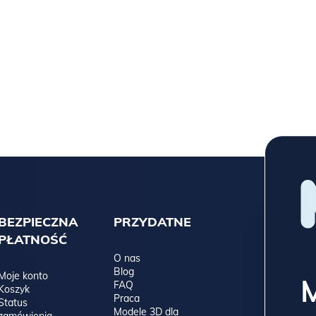
BEZPIECZNA
PRZYDATNE
PŁATNOŚĆ
O nas
Blog
Moje konto
FAQ
Koszyk
Praca
Status
Modele 3D dla
zamówienia