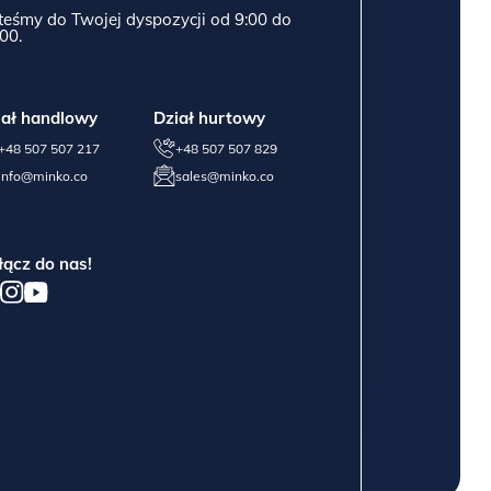
teśmy do Twojej dyspozycji od 9:00 do
00.
iał handlowy
Dział hurtowy
+48 507 507 217
+48 507 507 829
info@minko.co
sales@minko.co
łącz do nas!