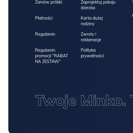
Zamów próbki
Zaprojektuj pokoju
dziecka
Płatności
Karta dużej
rodziny
Regulamin
Zwroty i
reklamacje
Regulamin
Polityka
promocji “RABAT
prywatności
NA ZESTAW”