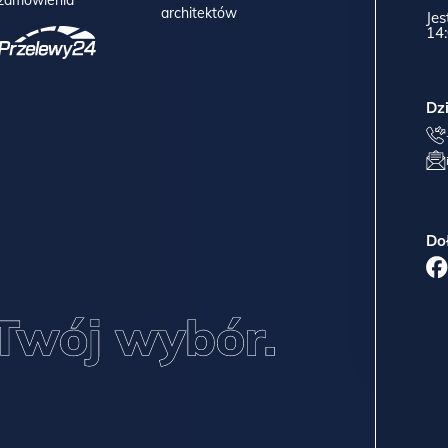
architektów
Jes
14:
Dz
Do