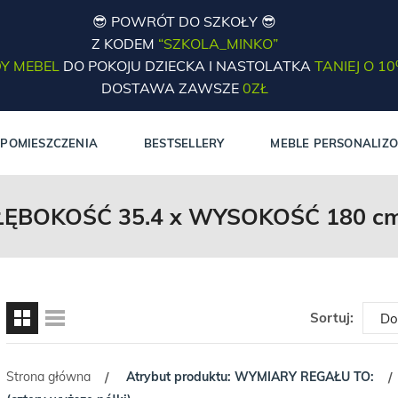
😎 POWRÓT DO SZKOŁY 😎
Z KODEM
“SZKOLA_MINKO”
Y MEBEL
DO POKOJU DZIECKA I NASTOLATKA
TANIEJ O 1
DOSTAWA ZAWSZE
0ZŁ
POMIESZCZENIA
BESTSELLERY
MEBLE PERSONALIZ
ĘBOKOŚĆ 35.4 x WYSOKOŚĆ 180 cm (
Sortuj:
Strona główna
Atrybut produktu: WYMIARY REGAŁU TO:
/
/