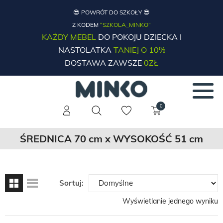
😎 POWRÓT DO SZKOŁY 😎
Z KODEM
“SZKOLA_MINKO”
KAŻDY MEBEL
DO POKOJU DZIECKA I
NASTOLATKA
TANIEJ O 10%
DOSTAWA ZAWSZE
0ZŁ
0
ŚREDNICA 70 cm x WYSOKOŚĆ 51 cm
Sortuj:
Wyświetlanie jednego wyniku