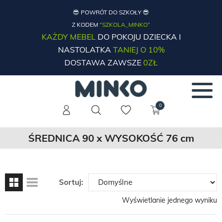
😎 POWRÓT DO SZKOŁY 😎
Z KODEM
“SZKOLA_MINKO”
KAŻDY MEBEL
DO POKOJU DZIECKA I
NASTOLATKA
TANIEJ O 10%
DOSTAWA ZAWSZE
0ZŁ
0
ŚREDNICA 90 x WYSOKOŚĆ 76 cm
Sortuj:
Wyświetlanie jednego wyniku