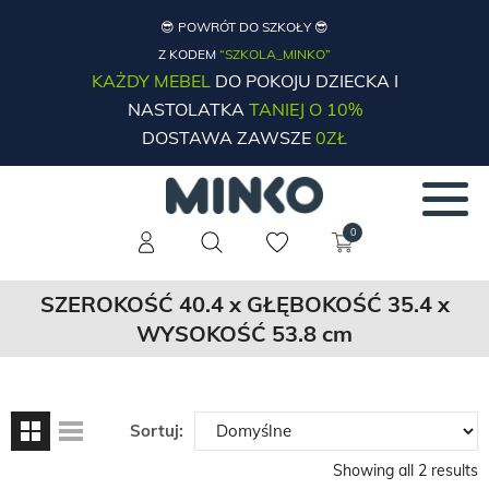
😎 POWRÓT DO SZKOŁY 😎
Z KODEM
“SZKOLA_MINKO”
KAŻDY MEBEL
DO POKOJU DZIECKA I
NASTOLATKA
TANIEJ O 10%
DOSTAWA ZAWSZE
0ZŁ
0
SZEROKOŚĆ 40.4 x GŁĘBOKOŚĆ 35.4 x
WYSOKOŚĆ 53.8 cm
Sortuj:
Showing all 2 results