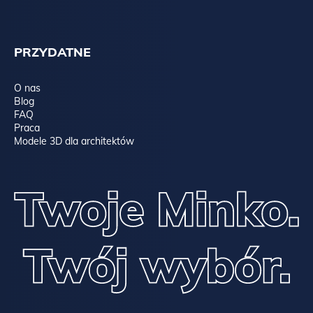
PRZYDATNE
O nas
Blog
FAQ
Praca
Modele 3D dla architektów